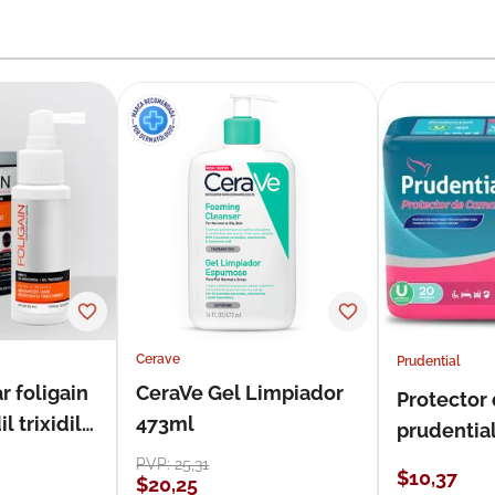
Cerave
Prudential
r foligain
CeraVe Gel Limpiador
Protector
 trixidil
473ml
prudentia
PVP:
25
,
31
$
10
,
37
$
20
,
25