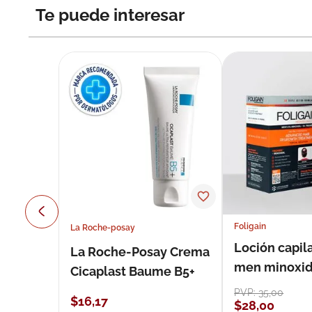
Te puede interesar
Foligain
La Roche-posay
Loción capila
La Roche-Posay Crema
men minoxidil
Cicaplast Baume B5+
loción 59 ml
PVP:
35
,
00
$
16
,
17
$
28
,
00