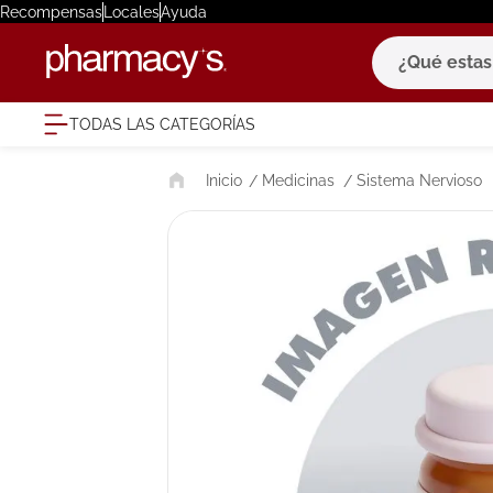
Recompensas
Locales
Ayuda
¿Qué estas bu
TODAS LAS CATEGORÍAS
términ
Medicinas
Sistema Nervioso
1
.
eucerin
2
.
protector
3
.
bioderm
4
.
pilexil
5
.
cerave
6
.
degraler
7
.
isdin
8
.
roche po
9
.
megacist