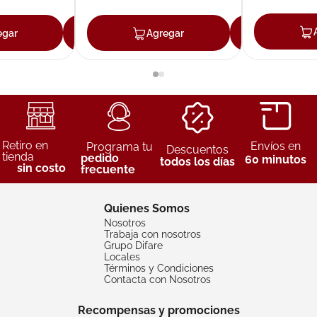
egar
Agregar
Agregar
Agreg
Retiro en
Envíos en
Programa tu
Descuentos
tienda
pedido
60 minutos
todos los días
sin costo
frecuente
Quienes Somos
Nosotros
Trabaja con nosotros
Grupo Difare
Locales
Términos y Condiciones
Contacta con Nosotros
Recompensas y promociones