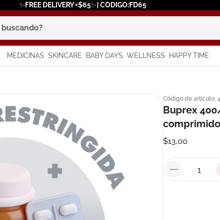
✨FREE DELIVERY +$65✨| CODIGO:FD65
scando?
MEDICINAS
SKINCARE
BABY DAYS
WELLNESS
HAPPY TIME
os más buscados
Código de artículo
:
 solar
Buprex 400/
a
comprimidos
$
13
,
00
say
in