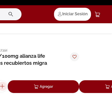
Iniciar Sesión
47392
100mg alianza life
 recubiertos migra
Agregar