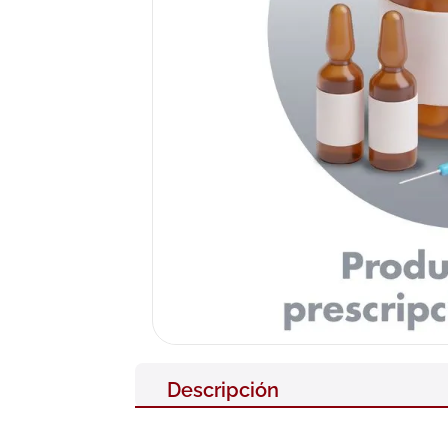
10
.
pañales
Descripción