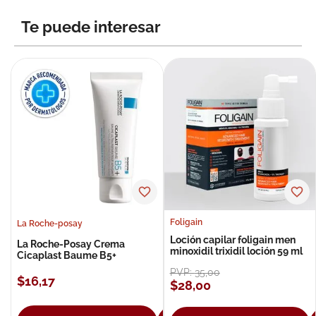
8
.
roche posay
Te puede interesar
9
.
nivea
10
.
pañales
Foligain
La Roche-posay
Loción capilar foligain men
La Roche-Posay Crema
minoxidil trixidil loción 59 ml
Cicaplast Baume B5+
PVP:
35
,
00
$
16
,
17
$
28
,
00