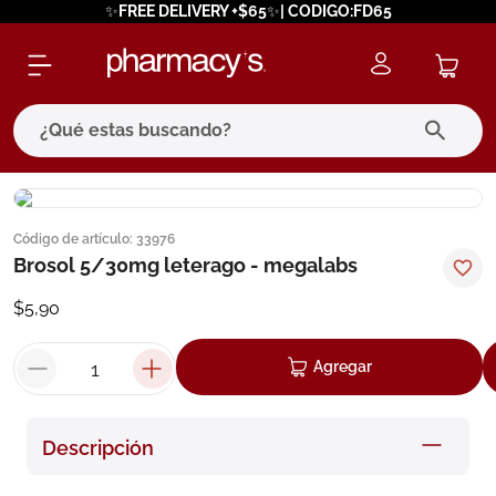
✨FREE DELIVERY +$65✨| CODIGO:FD65
¿Qué estas buscando?
términos más buscados
Código de artículo
:
33976
1
.
eucerin
Brosol 5/30mg leterago - megalabs
2
.
protector solar
$
5
,
90
3
.
bioderma
4
.
pilexil
Agregar
5
.
cerave
6
.
degraler
Descripción
7
.
isdin