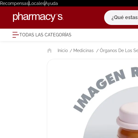
Recompensas
Locales
Ayuda
¿Qué estas bu
TODAS LAS CATEGORÍAS
términ
Medicinas
Órganos De Los Se
1
.
eucerin
2
.
protector
3
.
bioderm
4
.
pilexil
5
.
cerave
6
.
degraler
7
.
isdin
8
.
roche po
9
.
megacist