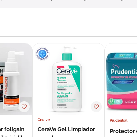
Cerave
Prudential
r foligain
CeraVe Gel Limpiador
Protector