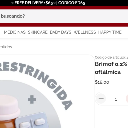
✨FREE DELIVERY +$65✨| CODIGO:FD65
scando?
MEDICINAS
SKINCARE
BABY DAYS
WELLNESS
HAPPY TIME
os más buscados
ntidos
Código de artículo
:
 solar
Brimof 0.2%
a
oftálmica
$
18
,
00
say
in