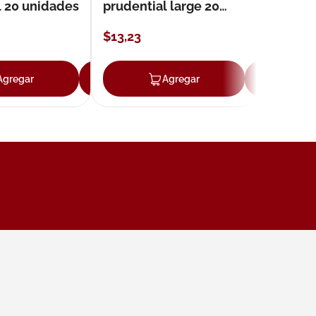
l 20 unidades
prudential large 20
unidades
$
13
,
23
Agregar
Agregar
Agregar
Ag
ar