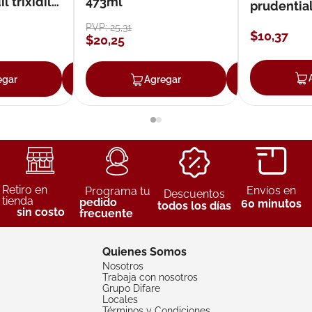
 trixidil
473ml
prudentia
PVP:
25
,
31
$
10
,
37
$
20
,
25
egar
Agregar
Agregar
Agreg
Retiro en
Envíos en
Programa tu
Descuentos
tienda
pedido
60 minutos
todos los días
sin costo
frecuente
Quienes Somos
Nosotros
Trabaja con nosotros
Grupo Difare
Locales
Términos y Condiciones