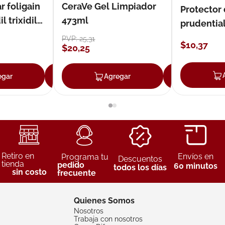
r foligain
CeraVe Gel Limpiador
Protector
 trixidil
473ml
prudentia
PVP:
25
,
31
$
10
,
37
$
20
,
25
egar
Agregar
Agregar
Agreg
Retiro en
Envíos en
Programa tu
Descuentos
tienda
pedido
60 minutos
todos los días
sin costo
frecuente
Quienes Somos
Nosotros
Trabaja con nosotros