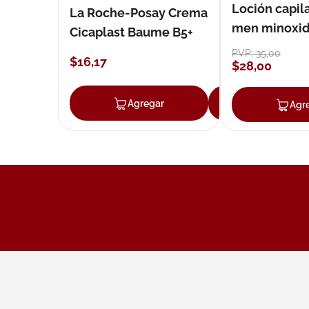
Loción capila
La Roche-Posay Crema
men minoxidil
Cicaplast Baume B5+
loción 59 ml
PVP:
35
,
00
$
16
,
17
$
28
,
00
Agregar
Agregar
Agr