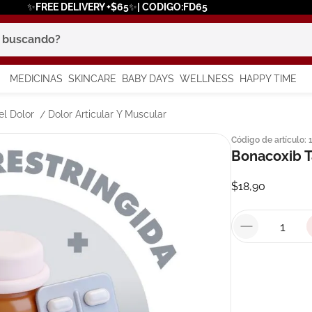
✨FREE DELIVERY +$65✨| CODIGO:FD65
scando?
MEDICINAS
SKINCARE
BABY DAYS
WELLNESS
HAPPY TIME
os más buscados
el Dolor
Dolor Articular Y Muscular
Código de artículo
:
 solar
Bonacoxib 
a
$
18
,
90
say
in