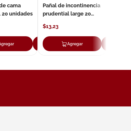
 de cama
Pañal de incontinencia
l 20 unidades
prudential large 20
unidades
$
13
,
23
Agregar
Agregar
Agregar
Ag
ar