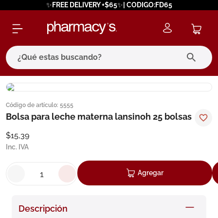
✨FREE DELIVERY +$65✨| CODIGO:FD65
¿Qué estas buscando?
términos más buscados
Código de artículo
:
5555
1
.
eucerin
Bolsa para leche materna lansinoh 25 bolsas
2
.
protector solar
$
15
,
39
3
.
bioderma
Inc. IVA
4
.
pilexil
Agregar
5
.
cerave
6
.
degraler
Descripción
7
.
megacistin