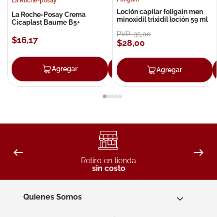
La Roche-posay
Loción capilar foligain men
La Roche-Posay Crema
minoxidil trixidil loción 59 ml
Cicaplast Baume B5+
PVP:
35
,
00
$
16
,
17
$
28
,
00
Agregar
Agregar
Agregar
Retiro en tienda
sin costo
Quienes Somos