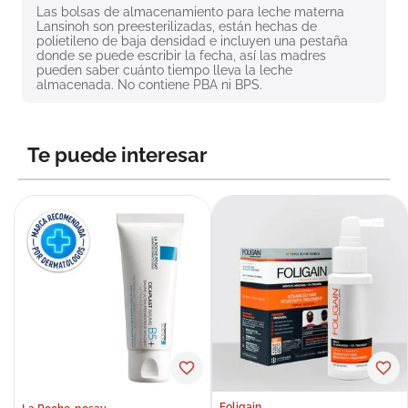
Las bolsas de almacenamiento para leche materna 
8
.
roche posay
Lansinoh son preesterilizadas, están hechas de 
polietileno de baja densidad e incluyen una pestaña 
9
.
isdin
donde se puede escribir la fecha, así las madres 
pueden saber cuánto tiempo lleva la leche 
10
.
neumoflux
almacenada. No contiene PBA ni BPS.
Te puede interesar
Foligain