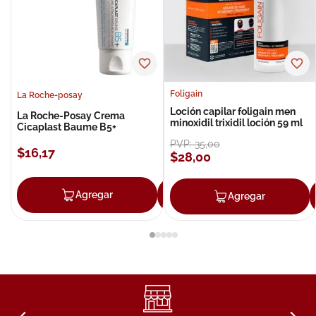
Foligain
La Roche-posay
Loción capilar foligain men
La Roche-Posay Crema
minoxidil trixidil loción 59 ml
Cicaplast Baume B5+
PVP:
35
,
00
$
16
,
17
$
28
,
00
Agregar
Agregar
Agregar