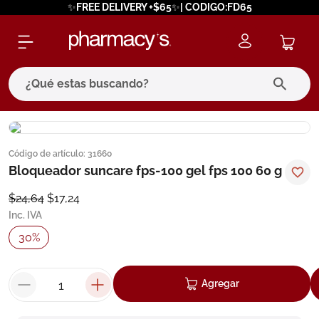
✨FREE DELIVERY +$65✨| CODIGO:FD65
¿Qué estas buscando?
términos más buscados
Código de artículo
:
31660
1
.
eucerin
Bloqueador suncare fps-100 gel fps 100 60 g
2
.
protector solar
$
24
,
64
$
17
,
24
3
.
bioderma
Inc. IVA
4
.
pilexil
30
%
5
.
cerave
6
.
degraler
Agregar
7
.
isdin