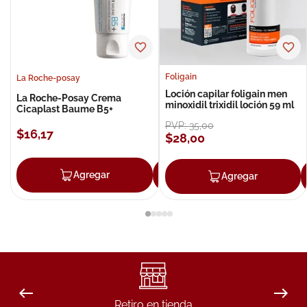
Foligain
La Roche-posay
Loción capilar foligain men
La Roche-Posay Crema
minoxidil trixidil loción 59 ml
Cicaplast Baume B5+
PVP:
35
,
00
$
16
,
17
$
28
,
00
Agregar
Agregar
Agregar
Retiro en tienda