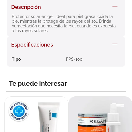
8
.
roche posay
Descripción
9
.
megacistin
Protector solar en gel, ideal para piel grasa, cuida la 
piel mientras la protege de los rayos del sol. Brinda 
10
.
pañales
humectación que necesita la piel cuando es expuesta 
a los rayos solares.
Especificaciones
Tipo
FPS-100
Te puede interesar