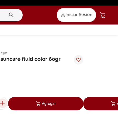
Iniciar Sesión
26901
suncare fluid color 60gr
Agregar