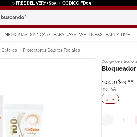
✨FREE DELIVERY +$65✨| CODIGO:FD65
scando?
MEDICINAS
SKINCARE
BABY DAYS
WELLNESS
HAPPY TIME
os más buscados
s Solares
Protectores Solares Faciales
Código de artículo
:
 solar
Bloqueador 
$
33
,
79
$
23
,
66
a
Inc. IVA
30
%
in
say