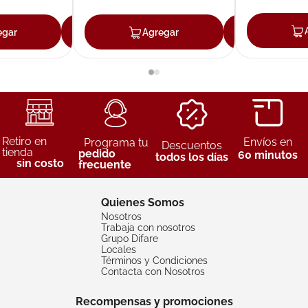
egar
Agregar
Agregar
Agreg
Retiro en
Envíos en
Programa tu
Descuentos
tienda
pedido
60 minutos
todos los días
sin costo
frecuente
Quienes Somos
Nosotros
Trabaja con nosotros
Grupo Difare
Locales
Términos y Condiciones
Contacta con Nosotros
Recompensas y promociones