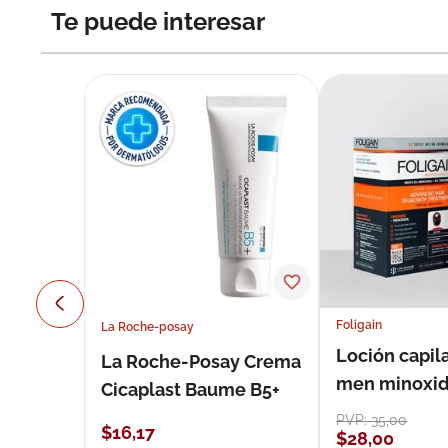
Te puede interesar
Foligain
La Roche-posay
Loción capila
La Roche-Posay Crema
men minoxidil
Cicaplast Baume B5+
loción 59 ml
PVP:
35
,
00
$
16
,
17
$
28
,
00