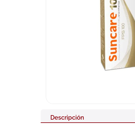
10
.
pañales
Descripción