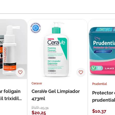
Cerave
Prudential
r foligain
CeraVe Gel Limpiador
Protector
 trixidil
473ml
prudentia
PVP:
25
,
31
$
10
,
37
$
20
,
25