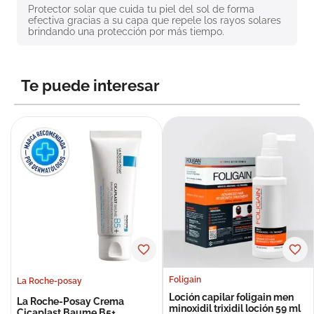
Protector solar que cuida tu piel del sol de forma 
8
.
roche posay
efectiva gracias a su capa que repele los rayos solares 
brindando una protección por más tiempo.
9
.
nivea
10
.
pañales
Te puede interesar
Foligain
La Roche-posay
Loción capilar foligain men
La Roche-Posay Crema
minoxidil trixidil loción 59 ml
Cicaplast Baume B5+