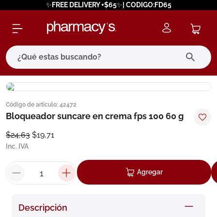
✨FREE DELIVERY +$65✨| CODIGO:FD65
¿Qué estas buscando?
términos más buscados
Código de artículo
:
42472
1
.
eucerin
Bloqueador suncare en crema fps 100 60 g
2
.
protector solar
$
24
,
63
$
19
,
71
3
.
bioderma
Inc. IVA
4
.
pilexil
Agregar
5
.
cerave
6
.
degraler
Descripción
7
.
isdin