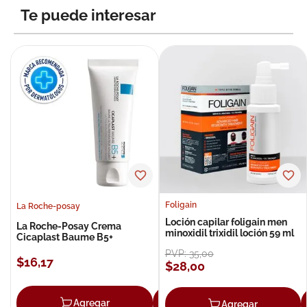
Te puede interesar
Foligain
La Roche-posay
Loción capilar foligain men
La Roche-Posay Crema
minoxidil trixidil loción 59 ml
Cicaplast Baume B5+
PVP:
35
,
00
$
16
,
17
$
28
,
00
Agregar
Agregar
Agregar