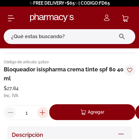
✨FREE DELIVERY +$65✨| CODIGO:FD65
¿Qué estas buscando?
términos más buscados
Código de artículo
:
51620
1
.
eucerin
Bloqueador isispharma crema tinte spf 80 40
ml
2
.
protector solar
$
27
,
84
3
.
bioderma
Inc. IVA
4
.
pilexil
5
.
cerave
Agregar
6
.
degraler
7
.
isdin
Descripción