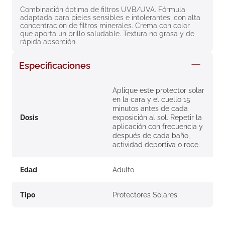
8
.
roche posay
Combinación óptima de filtros UVB/UVA. Fórmula 
adaptada para pieles sensibles e intolerantes, con alta 
concentración de filtros minerales. Crema con color 
9
.
nivea
que aporta un brillo saludable. Textura no grasa y de 
rápida absorción.
10
.
pañales
Especificaciones
Aplique este protector solar
en la cara y el cuello 15
minutos antes de cada
Dosis
exposición al sol. Repetir la
aplicación con frecuencia y
después de cada baño,
actividad deportiva o roce.
Edad
Adulto
Tipo
Protectores Solares