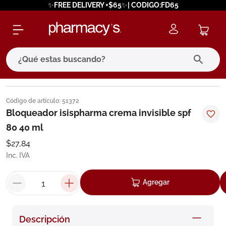
✨FREE DELIVERY +$65✨| CODIGO:FD65
¿Qué estas buscando?
términos más buscados
Código de artículo
:
51372
1
.
eucerin
Bloqueador isispharma crema invisible spf
80 40 ml
2
.
protector solar
$
27
,
84
3
.
bioderma
Inc. IVA
4
.
pilexil
5
.
cerave
Agregar
6
.
degraler
7
.
isdin
Descripción