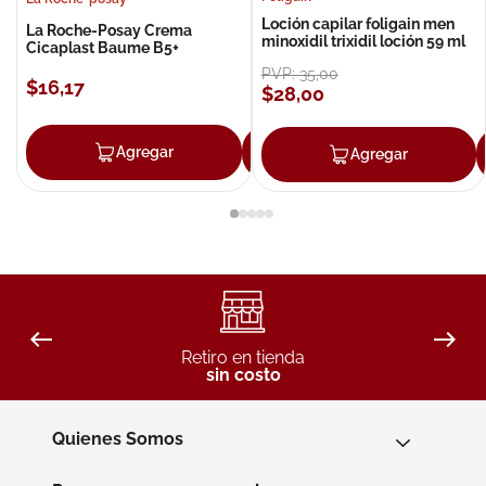
Loción capilar foligain men
La Roche-Posay Crema
minoxidil trixidil loción 59 ml
Cicaplast Baume B5+
PVP:
35
,
00
$
16
,
17
$
28
,
00
Agregar
Agregar
Agregar
Retiro en tienda
sin costo
Quienes Somos