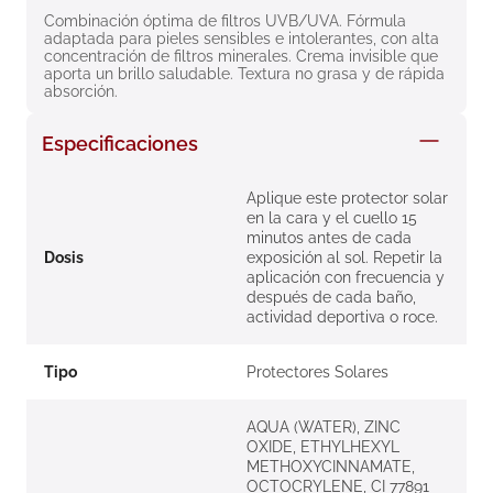
8
.
roche posay
Combinación óptima de filtros UVB/UVA. Fórmula 
adaptada para pieles sensibles e intolerantes, con alta 
concentración de filtros minerales. Crema invisible que 
9
.
nivea
aporta un brillo saludable. Textura no grasa y de rápida 
absorción.
10
.
pañales
Especificaciones
Aplique este protector solar
en la cara y el cuello 15
minutos antes de cada
Dosis
exposición al sol. Repetir la
aplicación con frecuencia y
después de cada baño,
actividad deportiva o roce.
Tipo
Protectores Solares
AQUA (WATER), ZINC
OXIDE, ETHYLHEXYL
METHOXYCINNAMATE,
OCTOCRYLENE, CI 77891