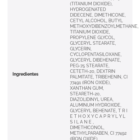
(TITANIUM DIOXIDE),
HYDROGENATED
DIDECENE, DIMETHICONE,
CETYL ALCOHOL, BUTYL
METHOXYDIBENZOYLMETHANE,
TITANIUM DIOXIDE,
PROPYLENE GLYCOL,
GLYCERYL STEARATE,
GLYCERIN,
CYCLOPENTASILOXANE,
GLYCERYL DIBEHENATE,
PEG-75 STEARATE,
CETETH-20, DEXTRIN
Ingredientes
PALMITATE, TRIBEHENIN, CI
77491 (IRON OXIDE),
XANTHAN GUM,
STEARETH-20,
DIAZOLIDINYL UREA,
ALUMINUM HYDROXIDE,
GLYCERYL BEHENATE, T R I
E T H O X Y C A P R Y L Y L
S I L A N E ,
DIMETHICONOL,
METHYLPARABEN, CI 77492
(IRON OXIDE),