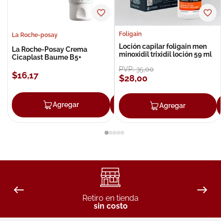
Foligain
La Roche-posay
Loción capilar foligain men
La Roche-Posay Crema
minoxidil trixidil loción 59 ml
Cicaplast Baume B5+
PVP:
35
,
00
$
16
,
17
$
28
,
00
Agregar
Agregar
Agregar
Retiro en tienda
sin costo