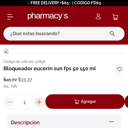
✨FREE DELIVERY +$65✨| CODIGO:FD65
¿Qué estas buscando?
términos más buscados
Código de artículo
:
57898
1
.
eucerin
Bloqueador eucerin sun fps 50 150 ml
2
.
protector solar
$
41
,
72
$
33
,
37
3
.
bioderma
Inc. IVA
4
.
pilexil
Agregar
5
.
cerave
6
.
degraler
Descripción
7
.
isdin