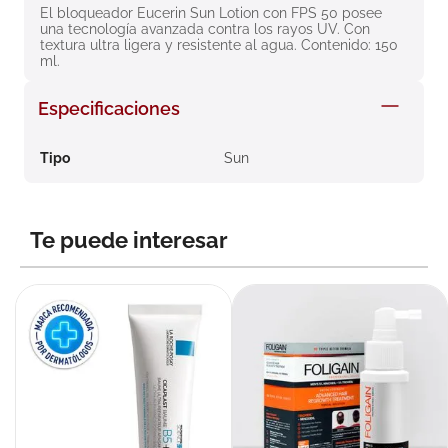
El bloqueador Eucerin Sun Lotion con FPS 50 posee 
8
.
roche posay
una tecnología avanzada contra los rayos UV. Con 
textura ultra ligera y resistente al agua. Contenido: 150 
9
.
nivea
ml.
10
.
pañales
Especificaciones
Tipo
Sun
Te puede interesar