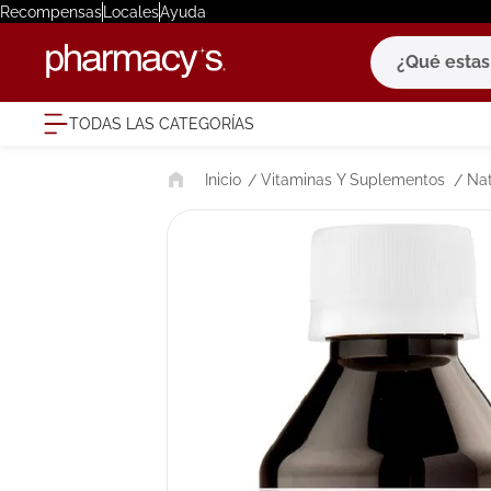
Recompensas
Locales
Ayuda
¿Qué estas bu
TODAS LAS CATEGORÍAS
términ
Vitaminas Y Suplementos
Nat
1
.
eucerin
2
.
protector
3
.
bioderm
4
.
pilexil
5
.
cerave
6
.
degraler
7
.
isdin
8
.
roche po
9
.
nivea