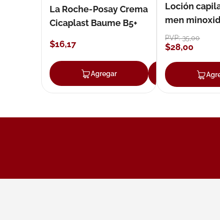
Loción capila
La Roche-Posay Crema
men minoxidil
Cicaplast Baume B5+
loción 59 ml
PVP:
35
,
00
$
16
,
17
$
28
,
00
Agregar
Agregar
Agr