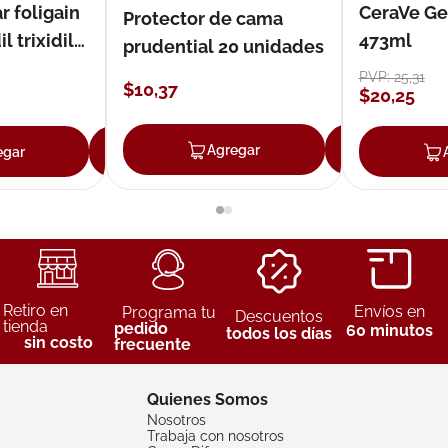
r foligain
CeraVe Ge
Protector de cama
 trixidil
473ml
prudential 20 unidades
PVP:
25
,
31
$
10
,
37
$
20
,
25
Agregar
Agreg
egar
Agregar
Retiro en
Envíos en
Programa tu
Descuentos
tienda
pedido
60 minutos
todos los días
sin costo
frecuente
Quienes Somos
Nosotros
Trabaja con nosotros