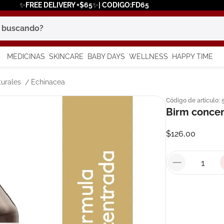
✨FREE DELIVERY +$65✨| CODIGO:FD65
scando?
MEDICINAS
SKINCARE
BABY DAYS
WELLNESS
HAPPY TIME
os más buscados
urales
Echinacea
Código de artículo
:
 solar
Birm concen
a
$
126
,
00
say