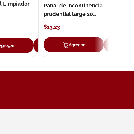
l Limpiador
Pañal de incontinencia
prudential large 20
unidades
$
13
,
23
ar
Agregar
Ag
Agregar
Agregar