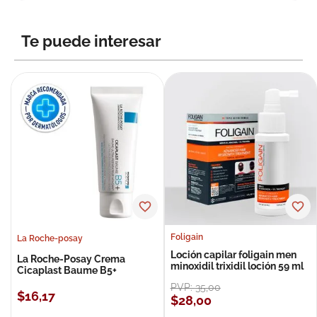
Te puede interesar
Foligain
La Roche-posay
Loción capilar foligain men
La Roche-Posay Crema
minoxidil trixidil loción 59 ml
Cicaplast Baume B5+
PVP:
35
,
00
$
16
,
17
$
28
,
00