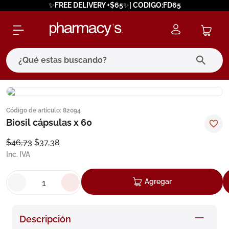
✨FREE DELIVERY +$65✨| CODIGO:FD65
¿Qué estas buscando?
términos más buscados
Código de artículo
:
82094
1
.
eucerin
Biosil cápsulas x 60
2
.
protector solar
$
46
,
73
$
37
,
38
3
.
bioderma
Inc. IVA
4
.
pilexil
Agregar
5
.
cerave
6
.
degraler
Descripción
7
.
isdin