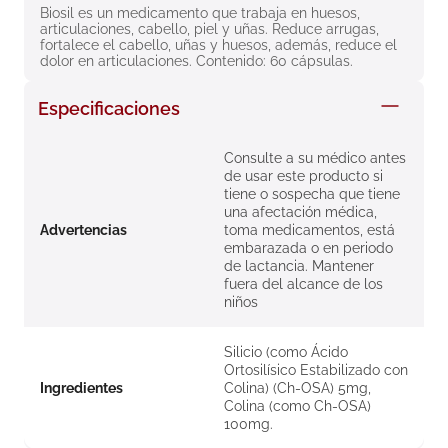
Biosil es un medicamento que trabaja en huesos, 
8
.
roche posay
articulaciones, cabello, piel y uñas. Reduce arrugas, 
fortalece el cabello, uñas y huesos, además, reduce el 
9
.
megacistin
dolor en articulaciones. Contenido: 60 cápsulas.
10
.
pañales
Especificaciones
Consulte a su médico antes
de usar este producto si
tiene o sospecha que tiene
una afectación médica,
Advertencias
toma medicamentos, está
embarazada o en periodo
de lactancia. Mantener
fuera del alcance de los
niños
Silicio (como Ácido
Ortosilísico Estabilizado con
Ingredientes
Colina) (Ch-OSA) 5mg,
Colina (como Ch-OSA)
100mg.