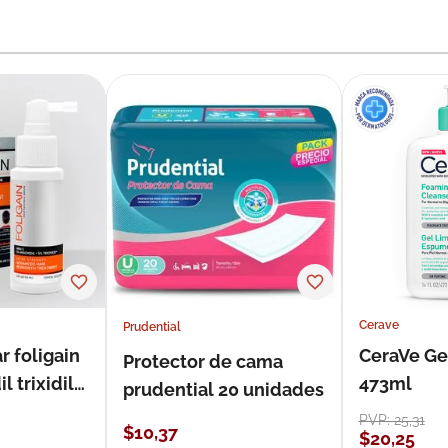
Cerave
Prudential
r foligain
CeraVe Ge
Protector de cama
 trixidil
473ml
prudential 20 unidades
PVP:
25
,
31
$
10
,
37
$
20
,
25