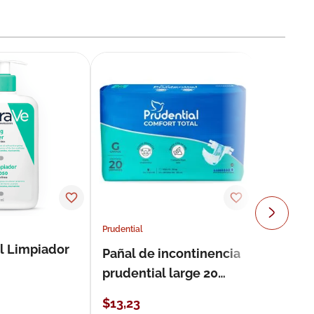
Prudential
l Limpiador
Pañal de incontinencia
prudential large 20
unidades
$
13
,
23