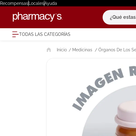
Recompensas
Locales
Ayuda
¿Qué estas bu
TODAS LAS CATEGORÍAS
términ
Medicinas
Órganos De Los Se
1
.
eucerin
2
.
protector
3
.
bioderm
4
.
pilexil
5
.
cerave
6
.
degraler
7
.
isdin
8
.
roche po
9
.
megacist