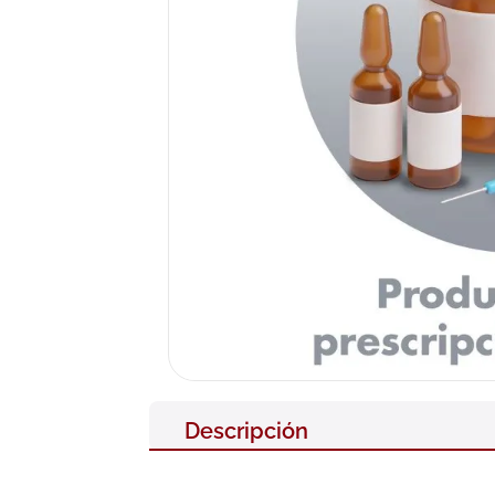
10
.
pañales
Descripción