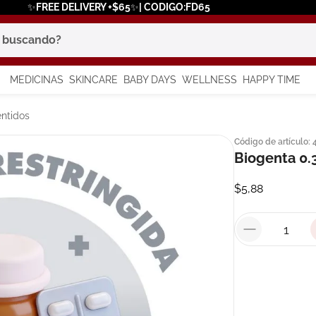
✨FREE DELIVERY +$65✨| CODIGO:FD65
scando?
MEDICINAS
SKINCARE
BABY DAYS
WELLNESS
HAPPY TIME
os más buscados
ntidos
Código de artículo
:
 solar
Biogenta 0.
a
$
5
,
88
say
in