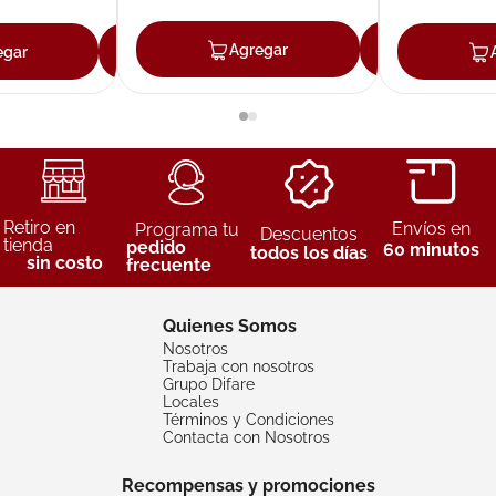
Agregar
Agreg
egar
Agregar
Retiro en
Envíos en
Programa tu
Descuentos
tienda
pedido
60 minutos
todos los días
sin costo
frecuente
Quienes Somos
Nosotros
Trabaja con nosotros
Grupo Difare
Locales
Términos y Condiciones
Contacta con Nosotros
Recompensas y promociones