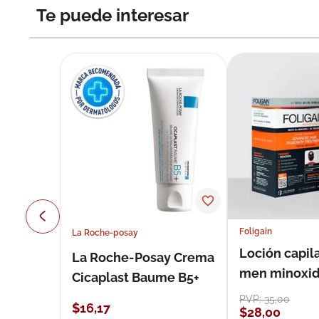
Te puede interesar
Foligain
La Roche-posay
Loción capila
La Roche-Posay Crema
men minoxidil
Cicaplast Baume B5+
loción 59 ml
PVP:
35
,
00
$
16
,
17
$
28
,
00