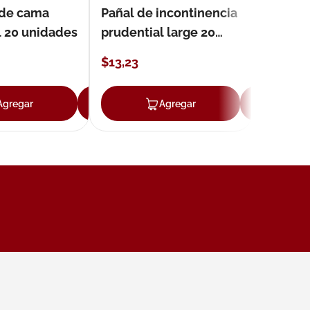
 de cama
Pañal de incontinencia
l 20 unidades
prudential large 20
unidades
$
13
,
23
Agregar
Agregar
Agregar
Ag
ar