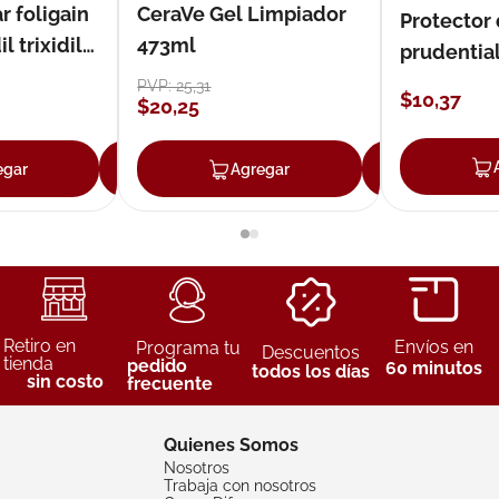
r foligain
CeraVe Gel Limpiador
Protector
 trixidil
473ml
prudentia
PVP:
25
,
31
$
10
,
37
$
20
,
25
egar
Agregar
Agregar
Agreg
Retiro en
Envíos en
Programa tu
Descuentos
tienda
pedido
60 minutos
todos los días
sin costo
frecuente
Quienes Somos
Nosotros
Trabaja con nosotros