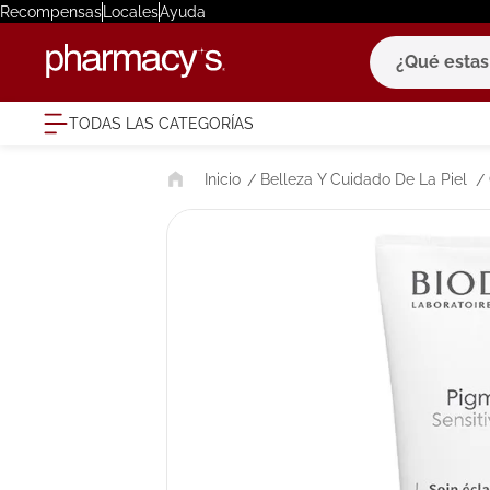
Recompensas
Locales
Ayuda
¿Qué estas bu
TODAS LAS CATEGORÍAS
términ
Belleza Y Cuidado De La Piel
1
.
eucerin
2
.
protector
3
.
bioderm
4
.
pilexil
5
.
cerave
6
.
degraler
7
.
isdin
8
.
roche po
9
.
megacist