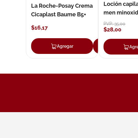
Loción capila
La Roche-Posay Crema
men minoxidil
Cicaplast Baume B5+
loción 59 ml
PVP:
35
,
00
$
16
,
17
$
28
,
00
Agregar
Agregar
Agr