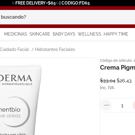
✨FREE DELIVERY +$65✨| CODIGO:FD65
scando?
MEDICINAS
SKINCARE
BABY DAYS
WELLNESS
HAPPY TIME
os más buscados
Cuidado Facial
Hidratantes Faciales
Código de artículo
:
 solar
Crema Pigme
a
$
33
,
04
$
26
,
43
Inc. IVA
say
in