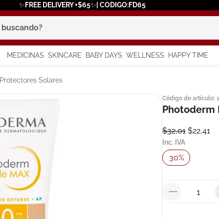
✨FREE DELIVERY +$65✨| CODIGO:FD65
scando?
MEDICINAS
SKINCARE
BABY DAYS
WELLNESS
HAPPY TIME
os más buscados
Protectores Solares
Código de artículo
:
 solar
Photoderm M
$
32
,
01
$
22
,
41
a
Inc. IVA
30
%
say