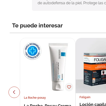
de autodefensa de la piel. Protege las c
Te puede interesar
Foligain
La Roche-posay
Loción capila
La Roche-Posay Crema