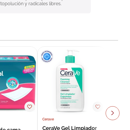
topolución y radicales libres.
Cerave
CeraVe Gel Limpiador
 de cama