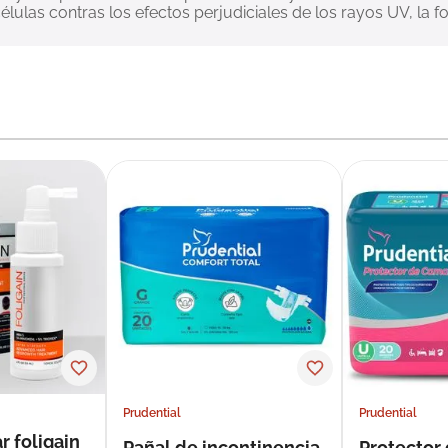
élulas contras los efectos perjudiciales de los rayos UV, la fo
Prudential
Prudential
r foligain
Pañal de incontinencia
Protector