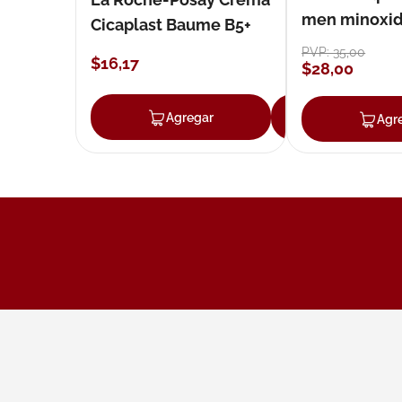
men minoxidil
Cicaplast Baume B5+
loción 59 ml
PVP:
35
,
00
$
16
,
17
$
28
,
00
Agregar
Agregar
Agr