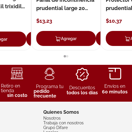
 trixidil
prudential large 20
prudentia
unidades
$
13
,
23
$
10
,
37
Agregar
Agreg
egar
Agregar
Retiro en
Envíos en
Programa tu
Descuentos
tienda
pedido
60 minutos
todos los días
sin costo
frecuente
Quienes Somos
Nosotros
Trabaja con nosotros
Grupo Difare