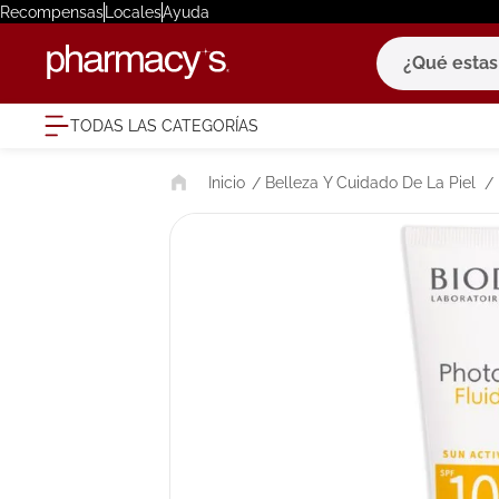
Recompensas
Locales
Ayuda
¿Qué estas bu
TODAS LAS CATEGORÍAS
términ
Belleza Y Cuidado De La Piel
1
.
eucerin
2
.
protector
3
.
pilexil
4
.
bioderm
5
.
cerave
6
.
degraler
7
.
isdin
8
.
roche po
9
.
pañales