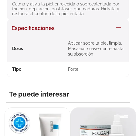
Calma y alivia la piel enrojecida o sobrecalentada por 
8
.
roche posay
fricción, depilación, post-laser, quemaduras. Hidrata y 
restaura el confort de la piel irritada.
9
.
isdin
10
.
pañales
Especificaciones
Aplicar sobre la piel limpia.
Dosis
Masajear suavemente hasta
su absorción
Tipo
Forte
Te puede interesar