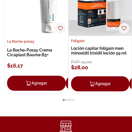
Foligain
La Roche-posay
Loción capilar foligain men
La Roche-Posay Crema
minoxidil trixidil loción 59 ml
Cicaplast Baume B5+
PVP:
35
,
00
$
16
,
17
$
28
,
00
Agregar
Agregar
Agregar