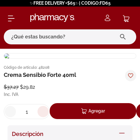
✨FREE DELIVERY +$65✨| CODIGO:FD65
¿Qué estas buscando?
términos más buscados
Código de artículo
:
48208
1
.
eucerin
Crema Sensibio Forte 40ml
2
.
protector solar
$
37
,
27
$
29
,
82
3
.
pilexil
Inc. IVA
4
.
bioderma
Agregar
5
.
cerave
6
.
megacistin
Descripción
7
.
degraler