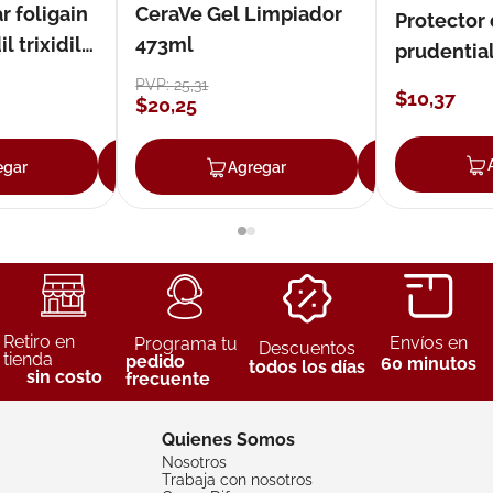
r foligain
CeraVe Gel Limpiador
Protector
 trixidil
473ml
prudentia
PVP:
25
,
31
$
10
,
37
$
20
,
25
egar
Agregar
Agregar
Agreg
Retiro en
Envíos en
Programa tu
Descuentos
tienda
pedido
60 minutos
todos los días
sin costo
frecuente
Quienes Somos
Nosotros
Trabaja con nosotros