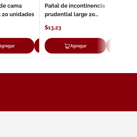
 de cama
Pañal de incontinencia
l 20 unidades
prudential large 20
unidades
$
13
,
23
Agregar
Agregar
Agregar
Ag
ar