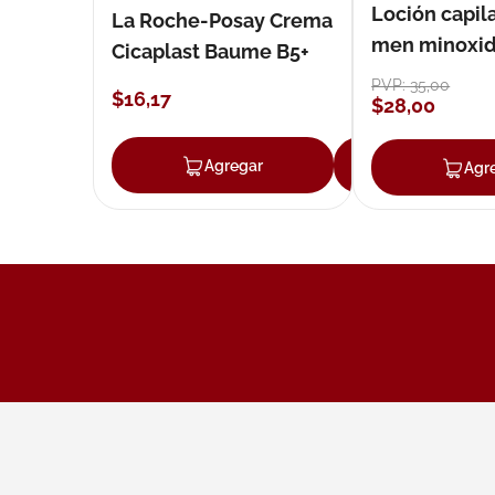
Loción capila
La Roche-Posay Crema
men minoxidil
Cicaplast Baume B5+
loción 59 ml
PVP:
35
,
00
$
16
,
17
$
28
,
00
Agregar
Agregar
Agr