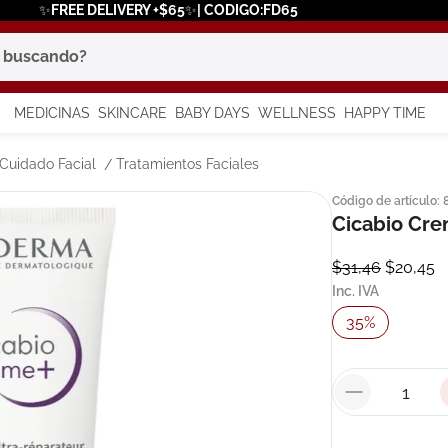
✨FREE DELIVERY +$65✨| CODIGO:FD65
scando?
MEDICINAS
SKINCARE
BABY DAYS
WELLNESS
HAPPY TIME
os más buscados
Cuidado Facial
Tratamientos Faciales
Código de artículo
:
 solar
Cicabio Cr
a
$
31
,
46
$
20
,
45
Inc. IVA
35
%
say
in