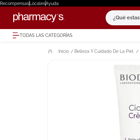
Recompensas
Locales
Ayuda
¿Qué estas bu
TODAS LAS CATEGORÍAS
términ
Belleza Y Cuidado De La Piel
1
.
eucerin
2
.
protector
3
.
bioderm
4
.
pilexil
5
.
cerave
6
.
degraler
7
.
isdin
8
.
roche po
9
.
megacist