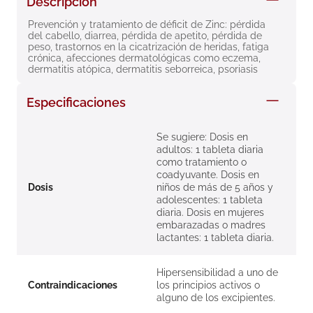
Descripción
8
.
roche posay
Prevención y tratamiento de déficit de Zinc: pérdida 
del cabello, diarrea, pérdida de apetito, pérdida de 
9
.
nivea
peso, trastornos en la cicatrización de heridas, fatiga 
crónica, afecciones dermatológicas como eczema, 
10
.
pañales
dermatitis atópica, dermatitis seborreica, psoriasis
Especificaciones
Se sugiere: Dosis en
adultos: 1 tableta diaria
como tratamiento o
coadyuvante. Dosis en
Dosis
niños de más de 5 años y
adolescentes: 1 tableta
diaria. Dosis en mujeres
embarazadas o madres
lactantes: 1 tableta diaria.
Hipersensibilidad a uno de
Contraindicaciones
los principios activos o
alguno de los excipientes.