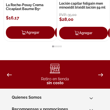
Loción capilar foligain men
La Roche-Posay Crema
minoxidil trixidil loción 59 ml
Cicaplast Baume B5+
PVP:
35
,
00
$
16
,
17
$
28
,
00
Agregar
Agregar
Agregar
Retiro en tienda
sin costo
Quienes Somos
Recompensas y promociones