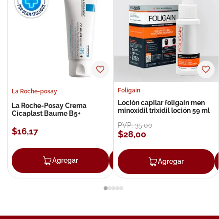
Foligain
La Roche-posay
Loción capilar foligain men
La Roche-Posay Crema
minoxidil trixidil loción 59 ml
Cicaplast Baume B5+
PVP:
35
,
00
$
16
,
17
$
28
,
00
Agregar
Agregar
Agregar