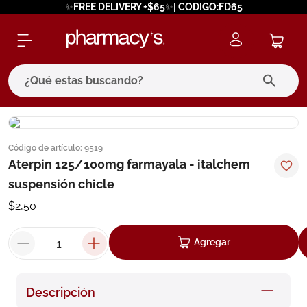
✨FREE DELIVERY +$65✨| CODIGO:FD65
¿Qué estas buscando?
términos más buscados
Código de artículo
:
9519
1
.
eucerin
Aterpin 125/100mg farmayala - italchem
2
.
protector solar
suspensión chicle
3
.
pilexil
$
2
,
50
4
.
bioderma
Agregar
5
.
cerave
6
.
degraler
Descripción
7
.
isdin