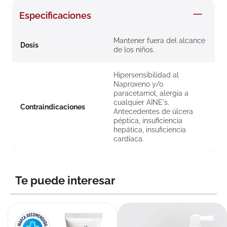
8
.
roche posay
Especificaciones
9
.
pañales
Mantener fuera del alcance
10
.
nivea
Dosis
de los niños.
Hipersensibilidad al
Naproxeno y/o
paracetamol, alergia a
cualquier AINE's.
Contraindicaciones
Antecedentes de úlcera
péptica, insuficiencia
hepática, insuficiencia
cardíaca.
Te puede interesar