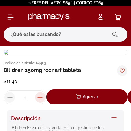
✨FREE DELIVERY +$65✨| CODIGO:FD65
¿Qué estas buscando?
términos más buscados
Código de artículo
:
64483
1
.
eucerin
Bilidren 250mg rocnarf tableta
2
.
protector solar
$
11
,
40
3
.
bioderma
4
.
pilexil
Agregar
5
.
cerave
6
.
degraler
Descripción
7
.
isdin
Bilidren Enzimático ayuda en la digestión de los 