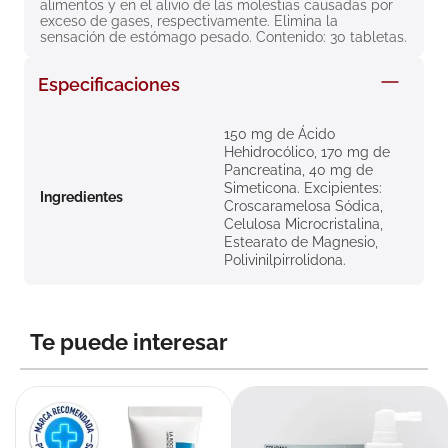
alimentos y en el alivio de las molestias causadas por 
8
.
roche posay
exceso de gases, respectivamente. Elimina la 
sensación de estómago pesado. Contenido: 30 tabletas.
9
.
megacistin
Especificaciones
10
.
pañales
150 mg de Ácido
Hehidrocólico, 170 mg de
Pancreatina, 40 mg de
Simeticona. Excipientes:
Ingredientes
Croscaramelosa Sódica,
Celulosa Microcristalina,
Estearato de Magnesio,
Polivinilpirrolidona.
Te puede interesar