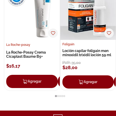
Foligain
La Roche-posay
Loción capilar foligain men
La Roche-Posay Crema
minoxidil trixidil loción 59 ml
Cicaplast Baume B5+
PVP:
35
,
00
$
16
,
17
$
28
,
00
Agregar
Agregar
Agregar