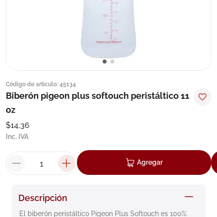
8
.
roche posay
9
.
isdin
10
.
pañales
Código de artículo
:
45134
Biberón pigeon plus softouch peristáltico 11
oz
$
14
,
36
Inc. IVA
Agregar
Descripción
El biberón peristáltico Pigeon Plus Softouch es 100% 