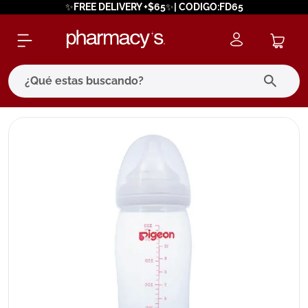
✨FREE DELIVERY +$65✨| CODIGO:FD65
¿Qué estas buscando?
términos más buscados
1
.
eucerin
2
.
protector solar
3
.
pilexil
4
.
bioderma
5
.
cerave
6
.
megacistin
7
.
degraler