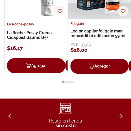
Foligain
La Roche-posay
Loción capilar foligain men
La Roche-Posay Crema
minoxidil trixidil loción 59 ml
Cicaplast Baume B5+
PVP:
35
,
00
$
16
,
17
$
28
,
00
Agregar
Agregar
Agregar
Retiro en tienda
sin costo