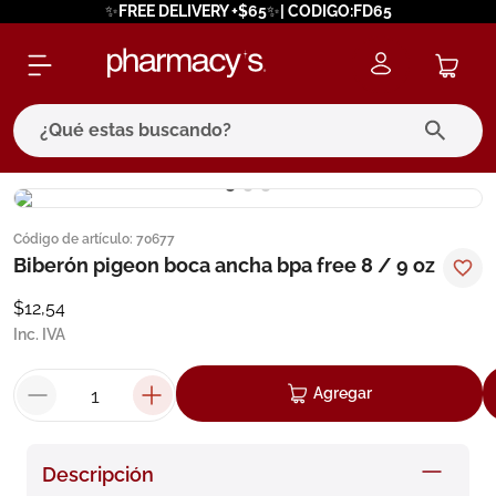
✨FREE DELIVERY +$65✨| CODIGO:FD65
¿Qué estas buscando?
términos más buscados
Código de artículo
:
70677
1
.
eucerin
Biberón pigeon boca ancha bpa free 8 / 9 oz
2
.
protector solar
$
12
,
54
3
.
bioderma
Inc. IVA
4
.
pilexil
Agregar
5
.
cerave
6
.
degraler
Descripción
7
.
isdin