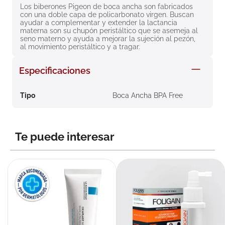
Los biberones Pigeon de boca ancha son fabricados 
8
.
roche posay
con una doble capa de policarbonato virgen. Buscan 
ayudar a complementar y extender la lactancia 
9
.
megacistin
materna son su chupón peristáltico que se asemeja al 
seno materno y ayuda a mejorar la sujeción al pezón, 
10
.
pañales
al movimiento peristáltico y a tragar.
Especificaciones
Tipo
Boca Ancha BPA Free
Te puede interesar