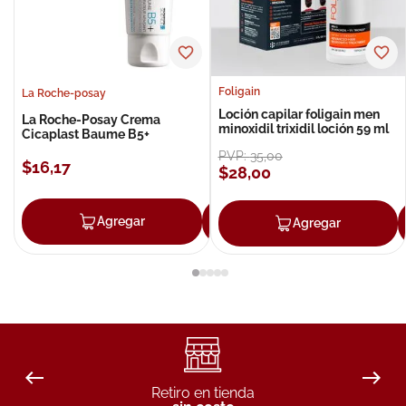
Foligain
La Roche-posay
Loción capilar foligain men
La Roche-Posay Crema
minoxidil trixidil loción 59 ml
Cicaplast Baume B5+
PVP:
35
,
00
$
16
,
17
$
28
,
00
Agregar
Agregar
Agregar
Retiro en tienda