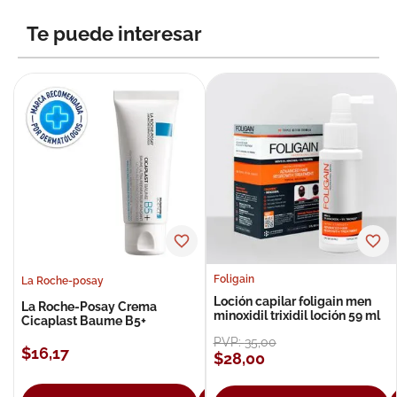
8
.
roche posay
Te puede interesar
9
.
isdin
10
.
neumoflux
Foligain
La Roche-posay
Loción capilar foligain men
La Roche-Posay Crema
minoxidil trixidil loción 59 ml
Cicaplast Baume B5+
PVP:
35
,
00
$
16
,
17
$
28
,
00