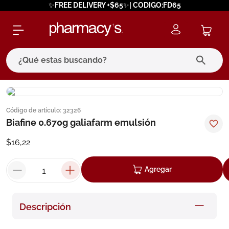
✨FREE DELIVERY +$65✨| CODIGO:FD65
¿Qué estas buscando?
términos más buscados
Código de artículo
:
32326
1
.
eucerin
Biafine 0.670g galiafarm emulsión
2
.
protector solar
$
16
,
22
3
.
bioderma
4
.
pilexil
Agregar
5
.
cerave
6
.
degraler
Descripción
7
.
megacistin