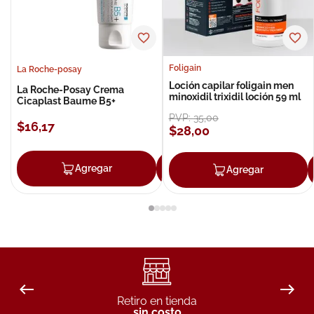
Foligain
La Roche-posay
Loción capilar foligain men
La Roche-Posay Crema
minoxidil trixidil loción 59 ml
Cicaplast Baume B5+
PVP:
35
,
00
$
16
,
17
$
28
,
00
Agregar
Agregar
Agregar
Retiro en tienda
sin costo