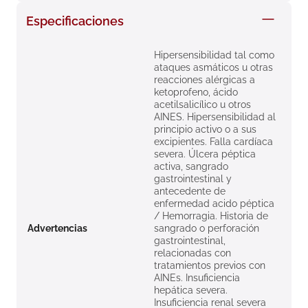
8
.
roche posay
Especificaciones
9
.
nivea
Hipersensibilidad tal como
10
.
pañales
ataques asmáticos u otras
reacciones alérgicas a
ketoprofeno, ácido
acetilsalicílico u otros
AINES. Hipersensibilidad al
principio activo o a sus
excipientes. Falla cardíaca
severa. Úlcera péptica
activa, sangrado
gastrointestinal y
antecedente de
enfermedad acido péptica
/ Hemorragia. Historia de
Advertencias
sangrado o perforación
gastrointestinal,
relacionadas con
tratamientos previos con
AINEs. Insuficiencia
hepática severa.
Insuficiencia renal severa