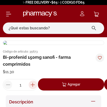
✨FREE DELIVERY +$65✨| CODIGO:FD65
¿Qué estas buscando?
términos más buscados
Código de artículo
:
35673
1
.
eucerin
Bi-profenid 150mg sanofi - farma
2
.
protector solar
comprimidos
3
.
bioderma
$
11
,
30
4
.
pilexil
Agregar
5
.
cerave
6
.
degraler
Descripción
7
.
isdin