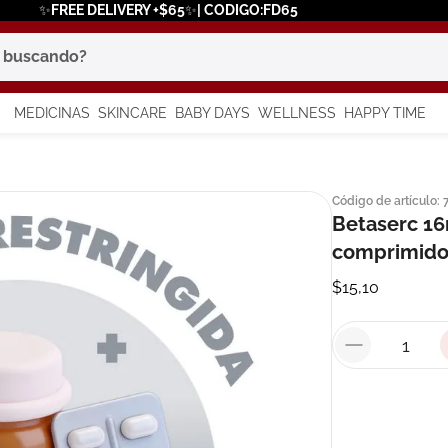
✨FREE DELIVERY +$65✨| CODIGO:FD65
scando?
MEDICINAS
SKINCARE
BABY DAYS
WELLNESS
HAPPY TIME
os más buscados
Código de artículo
:
 solar
Betaserc 16
comprimido
a
$
15
,
10
say