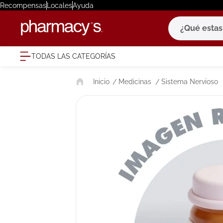
Recompensas
Locales
Ayuda
¿Qué estas bu
TODAS LAS CATEGORÍAS
términ
Medicinas
Sistema Nervioso
1
.
eucerin
2
.
protector
3
.
pilexil
4
.
bioderm
5
.
cerave
6
.
degraler
7
.
isdin
8
.
roche po
9
.
pañales