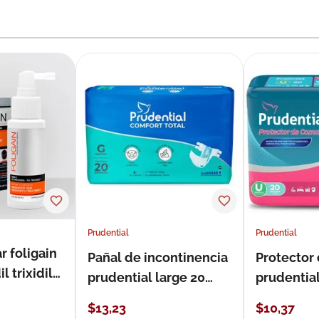
Prudential
Prudential
r foligain
Pañal de incontinencia
Protector
 trixidil
prudential large 20
prudentia
unidades
$
13
,
23
$
10
,
37