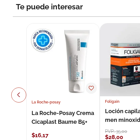
Te puede interesar
Foligain
La Roche-posay
Loción capila
La Roche-Posay Crema
men minoxidil
Cicaplast Baume B5+
loción 59 ml
PVP:
35
,
00
$
16
,
17
$
28
,
00