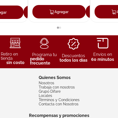
Agregar
Agreg
egar
Agregar
Retiro en
Envíos en
Programa tu
Descuentos
tienda
pedido
60 minutos
todos los días
sin costo
frecuente
Quienes Somos
Nosotros
Trabaja con nosotros
Grupo Difare
Locales
Términos y Condiciones
Contacta con Nosotros
Recompensas y promociones