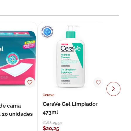
Cerave
CeraVe Gel Limpiador
 de cama
473ml
l 20 unidades
PVP:
25
,
31
$
20
,
25