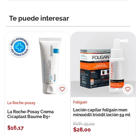
8
.
roche posay
9
.
nivea
Te puede interesar
10
.
pañales
Foligain
La Roche-posay
Loción capilar foligain men
La Roche-Posay Crema
minoxidil trixidil loción 59 ml
Cicaplast Baume B5+
PVP:
35
,
00
$
16
,
17
$
28
,
00