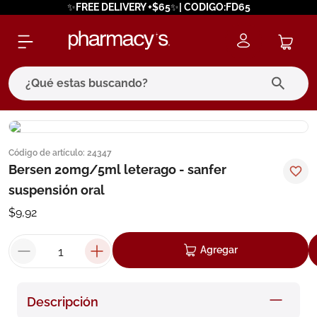
✨FREE DELIVERY +$65✨| CODIGO:FD65
¿Qué estas buscando?
términos más buscados
Código de artículo
:
24347
1
.
eucerin
Bersen 20mg/5ml leterago - sanfer
2
.
protector solar
suspensión oral
3
.
bioderma
$
9
,
92
4
.
pilexil
Agregar
5
.
cerave
6
.
degraler
Descripción
7
.
isdin