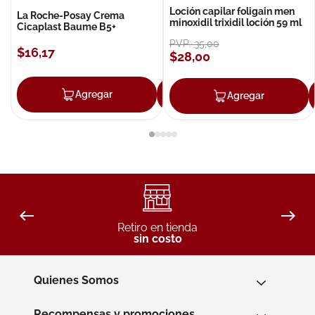
Loción capilar foligain men
La Roche-Posay Crema
minoxidil trixidil loción 59 ml
Cicaplast Baume B5+
PVP:
35
,
00
$
16
,
17
$
28
,
00
Agregar
Agregar
Agregar
Retiro en tienda
sin costo
Quienes Somos
Recompensas y promociones