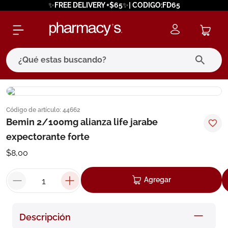
✨FREE DELIVERY +$65✨| CODIGO:FD65
¿Qué estas buscando?
términos más buscados
Código de artículo
:
44662
1
.
eucerin
Bemin 2/100mg alianza life jarabe
2
.
protector solar
expectorante forte
3
.
pilexil
$
8
,
00
4
.
bioderma
Agregar
5
.
cerave
6
.
degraler
Descripción
7
.
isdin