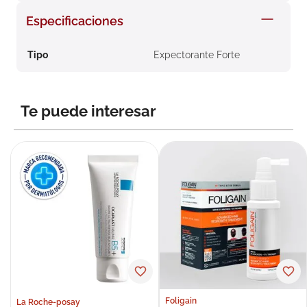
8
.
roche posay
Especificaciones
9
.
pañales
Tipo
Expectorante Forte
10
.
nivea
Te puede interesar
Foligain
La Roche-posay