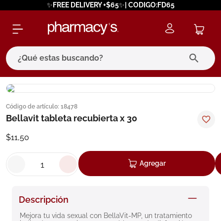
✨FREE DELIVERY +$65✨| CODIGO:FD65
¿Qué estas buscando?
términos más buscados
Código de artículo
:
18478
1
.
eucerin
Bellavit tableta recubierta x 30
2
.
protector solar
$
11
,
50
3
.
pilexil
4
.
bioderma
Agregar
5
.
cerave
6
.
megacistin
Descripción
7
.
degraler
Mejora tu vida sexual con BellaVit-MP, un tratamiento 