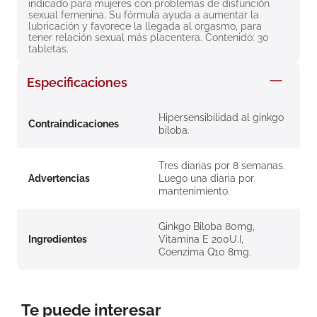
indicado para mujeres con problemas de disfunción 
8
.
roche posay
sexual femenina. Su fórmula ayuda a aumentar la 
lubricación y favorece la llegada al orgasmo, para 
9
.
isdin
tener relación sexual más placentera. Contenido: 30 
tabletas.
10
.
pañales
Especificaciones
Hipersensibilidad al ginkgo
Contraindicaciones
biloba.
Tres diarias por 8 semanas.
Advertencias
Luego una diaria por
mantenimiento.
Ginkgo Biloba 80mg,
Ingredientes
Vitamina E 200U.I,
Coenzima Q10 8mg.
Te puede interesar