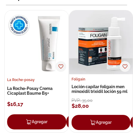
Foligain
La Roche-posay
Loción capilar foligain men
La Roche-Posay Crema
minoxidil trixidil loción 59 ml
Cicaplast Baume B5+
PVP:
35
,
00
$
16
,
17
$
28
,
00
Agregar
Agregar
Agregar