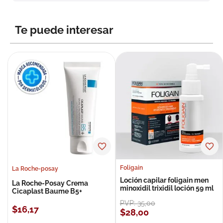
8
.
roche posay
9
.
megacistin
Te puede interesar
10
.
pañales
Foligain
La Roche-posay
Loción capilar foligain men
La Roche-Posay Crema
minoxidil trixidil loción 59 ml
Cicaplast Baume B5+
PVP:
35
,
00
$
16
,
17
$
28
,
00