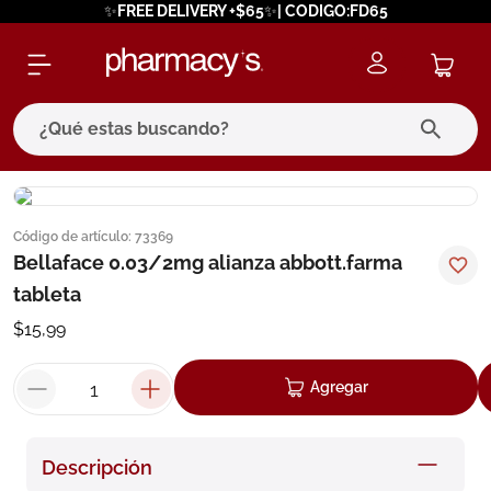
✨FREE DELIVERY +$65✨| CODIGO:FD65
¿Qué estas buscando?
términos más buscados
Código de artículo
:
73369
1
.
eucerin
Bellaface 0.03/2mg alianza abbott.farma
2
.
protector solar
tableta
3
.
bioderma
$
15
,
99
4
.
pilexil
Agregar
5
.
cerave
6
.
degraler
Descripción
7
.
isdin