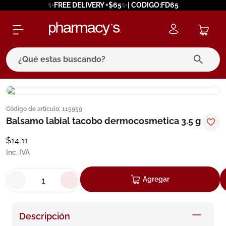
✨FREE DELIVERY +$65✨| CODIGO:FD65
¿Qué estas buscando?
términos más buscados
Código de artículo
:
115959
1
.
eucerin
Balsamo labial tacobo dermocosmetica 3.5 g
2
.
protector solar
$
14
,
11
3
.
bioderma
Inc. IVA
4
.
pilexil
Agregar
5
.
cerave
6
.
degraler
Descripción
7
.
isdin