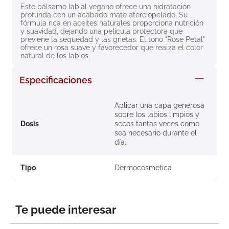
Este bálsamo labial vegano ofrece una hidratación 
8
.
roche posay
profunda con un acabado mate aterciopelado. Su 
fórmula rica en aceites naturales proporciona nutrición 
9
.
nivea
y suavidad, dejando una película protectora que 
previene la sequedad y las grietas. El tono "Rose Petal" 
10
.
pañales
ofrece un rosa suave y favorecedor que realza el color 
natural de los labios
Especificaciones
Aplicar una capa generosa
sobre los labios limpios y
Dosis
secos tantas veces como
sea necesario durante el
día.​
Tipo
Dermocosmetica
Te puede interesar