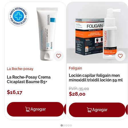
Foligain
La Roche-posay
Loción capilar foligain men
La Roche-Posay Crema
minoxidil trixidil loción 59 ml
Cicaplast Baume B5+
PVP:
35
,
00
$
16
,
17
$
28
,
00
Agregar
Agregar
Agregar