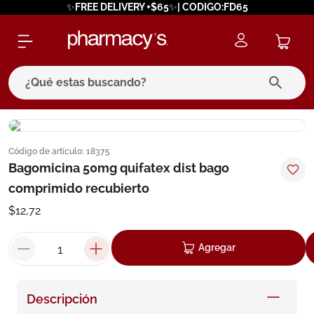
✨FREE DELIVERY +$65✨| CODIGO:FD65
¿Qué estas buscando?
términos más buscados
Código de artículo
:
18375
1
.
eucerin
Bagomicina 50mg quifatex dist bago
2
.
protector solar
comprimido recubierto
3
.
bioderma
$
12
,
72
4
.
pilexil
Agregar
5
.
cerave
6
.
degraler
Descripción
7
.
isdin