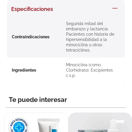
8
.
roche posay
Especificaciones
9
.
nivea
Segunda mitad del
10
.
pañales
embarazo y lactancia.
Pacientes con historia de
Contraindicaciones
hipersensibilidad a la
minociclina u otras
tetraciclinas.
Minociclina (como
Ingredientes
Clorhidrato). Excipientes
c.s.p.
Te puede interesar