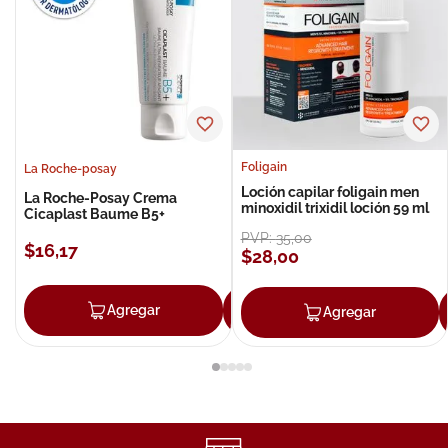
Foligain
La Roche-posay
Loción capilar foligain men
La Roche-Posay Crema
minoxidil trixidil loción 59 ml
Cicaplast Baume B5+
PVP:
35
,
00
$
16
,
17
$
28
,
00
Agregar
Agregar
Agregar