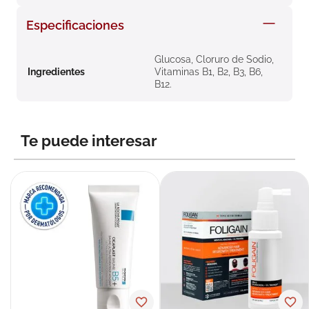
8
.
roche posay
Especificaciones
9
.
nivea
Glucosa, Cloruro de Sodio,
10
.
pañales
Ingredientes
Vitaminas B1, B2, B3, B6,
B12.
Te puede interesar