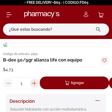
✨FREE DELIVERY +$65✨| CODIGO:FD65
¿Qué estas buscando?
términos más buscados
Código de artículo
:
4850
1
.
eucerin
B-dex 50/9gr alianza life con equipo
2
.
protector solar
$
4
,
73
3
.
bioderma
4
.
pilexil
Agregar
5
.
cerave
6
.
degraler
Descripción
7
.
isdin
Solución hidratante con acción multivitamínica.