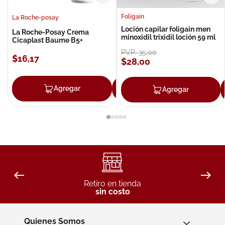
Foligain
La Roche-posay
Loción capilar foligain men
La Roche-Posay Crema
minoxidil trixidil loción 59 ml
Cicaplast Baume B5+
PVP:
35
,
00
$
16
,
17
$
28
,
00
Agregar
Agregar
Agregar
Retiro en tienda
sin costo
Quienes Somos