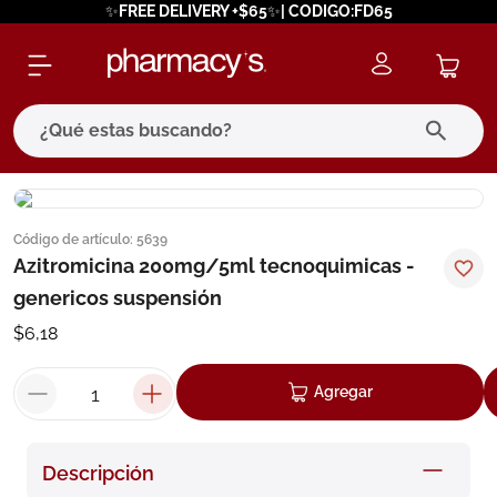
✨FREE DELIVERY +$65✨| CODIGO:FD65
¿Qué estas buscando?
términos más buscados
Código de artículo
:
5639
1
.
eucerin
Azitromicina 200mg/5ml tecnoquimicas -
2
.
protector solar
genericos suspensión
3
.
bioderma
$
6
,
18
4
.
pilexil
Agregar
5
.
cerave
6
.
degraler
Descripción
7
.
isdin