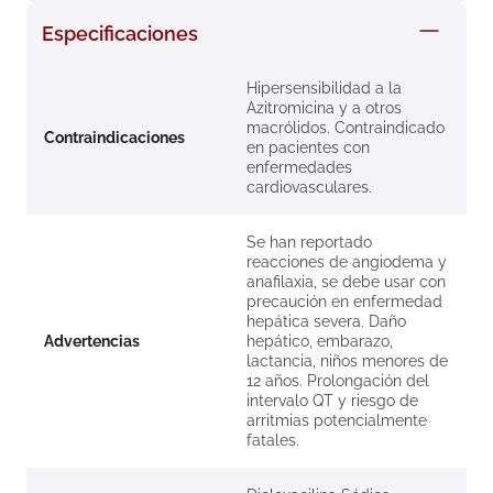
8
.
roche posay
Especificaciones
9
.
megacistin
Hipersensibilidad a la
10
.
pañales
Azitromicina y a otros
macrólidos. Contraindicado
Contraindicaciones
en pacientes con
enfermedades
cardiovasculares.
Se han reportado
reacciones de angiodema y
anafilaxia, se debe usar con
precaución en enfermedad
hepática severa. Daño
Advertencias
hepático, embarazo,
lactancia, niños menores de
12 años. Prolongación del
intervalo QT y riesgo de
arritmias potencialmente
fatales.