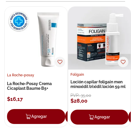
Foligain
La Roche-posay
Loción capilar foligain men
La Roche-Posay Crema
minoxidil trixidil loción 59 ml
Cicaplast Baume B5+
PVP:
35
,
00
$
16
,
17
$
28
,
00
Agregar
Agregar
Agregar