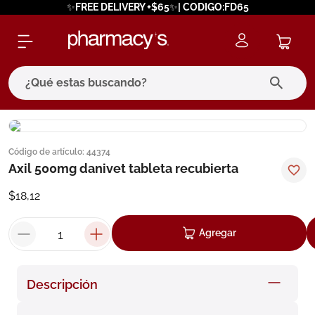
✨FREE DELIVERY +$65✨| CODIGO:FD65
¿Qué estas buscando?
términos más buscados
Código de artículo
:
44374
1
.
eucerin
Axil 500mg danivet tableta recubierta
2
.
protector solar
$
18
,
12
3
.
bioderma
4
.
pilexil
Agregar
5
.
cerave
6
.
degraler
Descripción
7
.
isdin