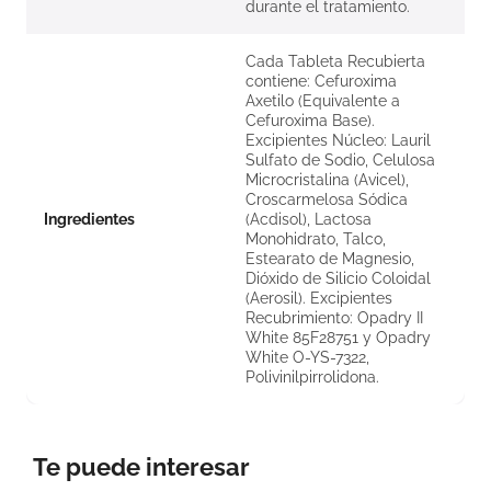
durante el tratamiento.
Cada Tableta Recubierta
contiene: Cefuroxima
Axetilo (Equivalente a
Cefuroxima Base).
Excipientes Núcleo: Lauril
Sulfato de Sodio, Celulosa
Microcristalina (Avicel),
Croscarmelosa Sódica
Ingredientes
(Acdisol), Lactosa
Monohidrato, Talco,
Estearato de Magnesio,
Dióxido de Silicio Coloidal
(Aerosil). Excipientes
Recubrimiento: Opadry II
White 85F28751 y Opadry
White O-YS-7322,
Polivinilpirrolidona.
Te puede interesar