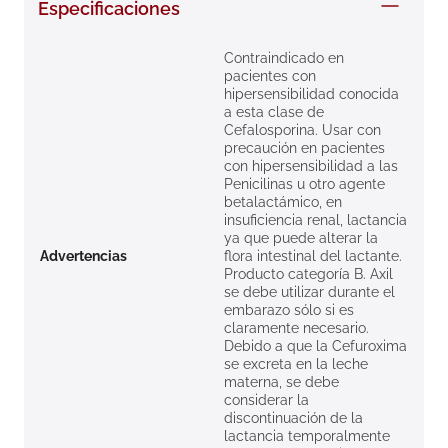
Especificaciones
8
.
roche posay
9
.
nivea
Contraindicado en
pacientes con
10
.
pañales
hipersensibilidad conocida
a esta clase de
Cefalosporina. Usar con
precaución en pacientes
con hipersensibilidad a las
Penicilinas u otro agente
betalactámico, en
insuficiencia renal, lactancia
ya que puede alterar la
Advertencias
flora intestinal del lactante.
Producto categoría B. Axil
se debe utilizar durante el
embarazo sólo si es
claramente necesario.
Debido a que la Cefuroxima
se excreta en la leche
materna, se debe
considerar la
discontinuación de la
lactancia temporalmente