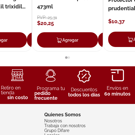
 trixidil
473ml
prudentia
PVP:
25
,
31
$
10
,
37
$
20
,
25
egar
Agregar
Agregar
Agreg
Retiro en
Envíos en
Programa tu
Descuentos
tienda
pedido
60 minutos
todos los días
sin costo
frecuente
Quienes Somos
Nosotros
Trabaja con nosotros
Grupo Difare