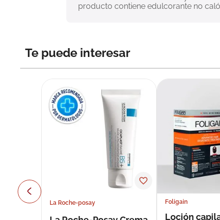
producto contiene edulcorante no calór
Te puede interesar
Foligain
La Roche-posay
Loción capila
La Roche-Posay Crema