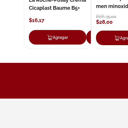
men minoxidil
Cicaplast Baume B5+
loción 59 ml
PVP:
35
,
00
$
16
,
17
$
28
,
00
Agregar
Agregar
Agr