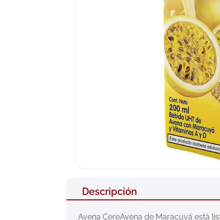
10
.
pañales
Descripción
Avena CereAvena de Maracuyá está lista