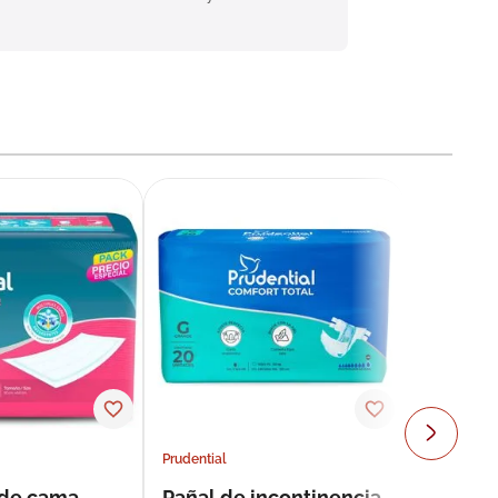
Prudential
 de cama
Pañal de incontinencia