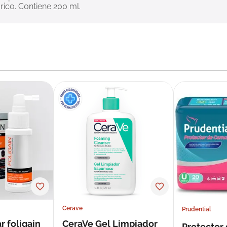
ico. Contiene 200 ml.
Cerave
Prudential
r foligain
CeraVe Gel Limpiador
Protector