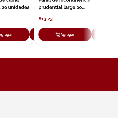
l 20 unidades
prudential large 20
unidades
$
13
,
23
Agregar
Agregar
Agregar
Ag
ar