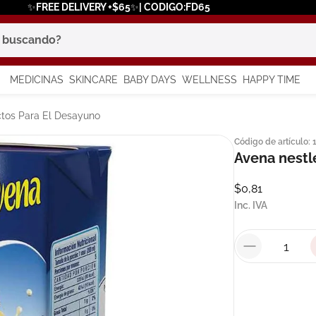
✨FREE DELIVERY +$65✨| CODIGO:FD65
scando?
MEDICINAS
SKINCARE
BABY DAYS
WELLNESS
HAPPY TIME
os más buscados
tos Para El Desayuno
Código de artículo
:
 solar
Avena nestle
a
$
0
,
81
Inc. IVA
say
in