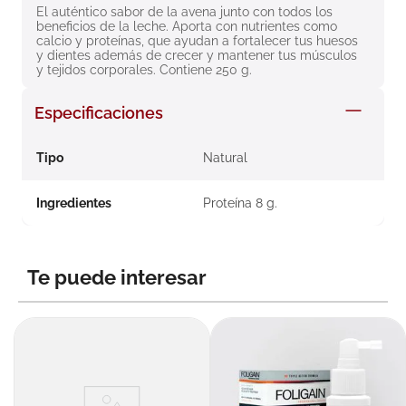
El auténtico sabor de la avena junto con todos los 
8
.
roche posay
beneficios de la leche. Aporta con nutrientes como 
calcio y proteínas, que ayudan a fortalecer tus huesos 
9
.
pañales
y dientes además de crecer y mantener tus músculos 
y tejidos corporales. Contiene 250 g.
10
.
nivea
Especificaciones
Tipo
Natural
Ingredientes
Proteína 8 g.
Te puede interesar