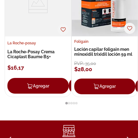
Foligain
La Roche-posay
Loción capilar foligain men
La Roche-Posay Crema
minoxidil trixidil loción 59 ml
Cicaplast Baume B5+
PVP:
35
,
00
$
16
,
17
$
28
,
00
Agregar
Agregar
Agregar