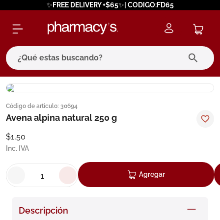
✨FREE DELIVERY +$65✨| CODIGO:FD65
¿Qué estas buscando?
términos más buscados
Código de artículo
:
30694
1
.
eucerin
Avena alpina natural 250 g
2
.
protector solar
$
1
,
50
3
.
pilexil
Inc. IVA
4
.
bioderma
Agregar
5
.
cerave
6
.
degraler
Descripción
7
.
isdin