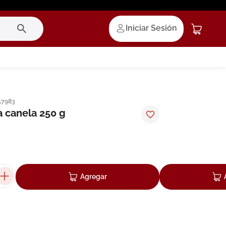
Iniciar Sesión
57983
a canela 250 g
Agregar