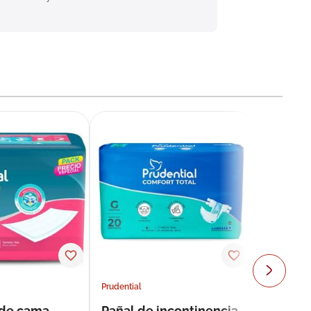
Prudential
 de cama
Pañal de incontinencia