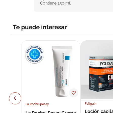
Contiene 250 ml.
Te puede interesar
Foligain
La Roche-posay
Loción capila
La Roche-Posay Crema