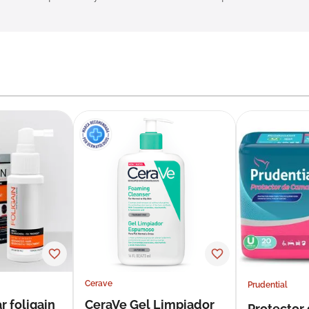
Cerave
Prudential
r foligain
CeraVe Gel Limpiador
Protector