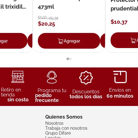
 trixidil
473ml
prudentia
PVP:
25
,
31
$
10
,
37
$
20
,
25
egar
Agregar
Agregar
Agreg
Retiro en
Envíos en
Programa tu
Descuentos
tienda
pedido
60 minutos
todos los días
sin costo
frecuente
Quienes Somos
Nosotros
Trabaja con nosotros
Grupo Difare