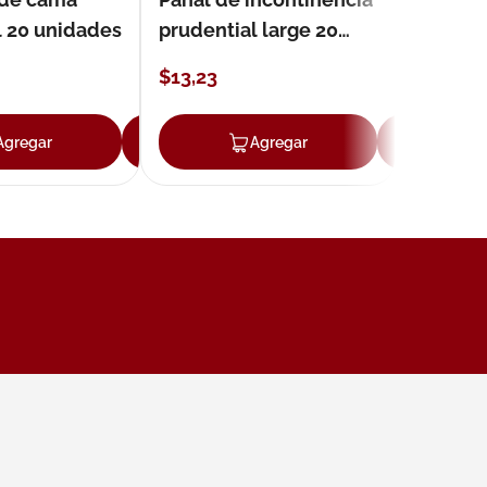
l 20 unidades
prudential large 20
unidades
$
13
,
23
Agregar
Agregar
Agregar
Ag
ar