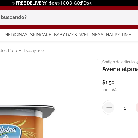
✨FREE DELIVERY +$65✨| CODIGO:FD65
scando?
MEDICINAS
SKINCARE
BABY DAYS
WELLNESS
HAPPY TIME
os más buscados
tos Para El Desayuno
Código de artículo
:
 solar
Avena alpin
a
$
1
,
50
Inc. IVA
say
in