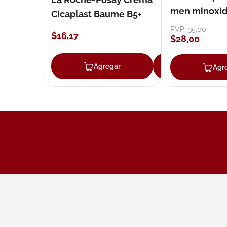
men minoxidil
Cicaplast Baume B5+
loción 59 ml
PVP:
35
,
00
$
16
,
17
$
28
,
00
Agregar
Agregar
Agr