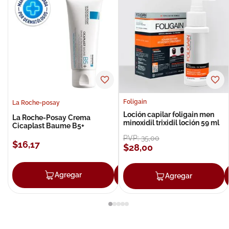
Foligain
La Roche-posay
Loción capilar foligain men
La Roche-Posay Crema
minoxidil trixidil loción 59 ml
Cicaplast Baume B5+
PVP:
35
,
00
$
16
,
17
$
28
,
00
Agregar
Agregar
Agregar