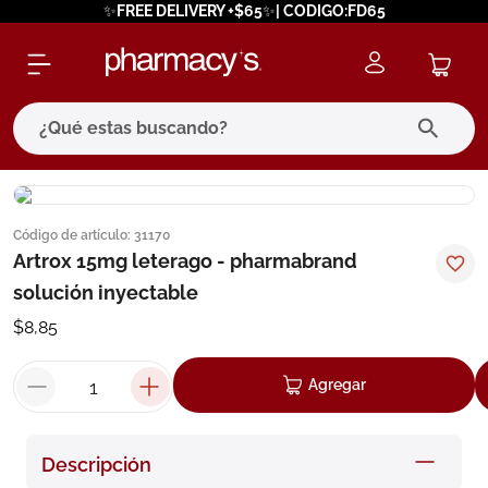
✨FREE DELIVERY +$65✨| CODIGO:FD65
¿Qué estas buscando?
términos más buscados
Código de artículo
:
31170
1
.
eucerin
Artrox 15mg leterago - pharmabrand
2
.
protector solar
solución inyectable
3
.
bioderma
$
8
,
85
4
.
pilexil
Agregar
5
.
cerave
6
.
degraler
Descripción
7
.
isdin