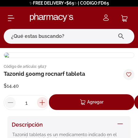
✨FREE DELIVERY +$65✨| CODIGO:FD65
¿Qué estas buscando?
términos más buscados
Código de artículo
:
9627
1
.
eucerin
Tazonid 500mg rocnarf tableta
2
.
protector solar
$
14
,
40
3
.
bioderma
4
.
pilexil
Agregar
5
.
cerave
6
.
degraler
Descripción
7
.
isdin
Tazonid tabletas es un medicamento indicado en el 