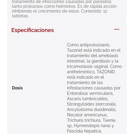
tratamiento de infecciones causadas por parásitos 
8
.
roche posay
tanto protozoos como helmintos. Es de rápida acción 
inhibiendo el crecimiento de estos. Contenido: 12 
9
.
megacistin
tabletas.
10
.
pañales
Especificaciones
Como antiprotozoario,
Tazonid está indicado en el
tratamiento del amebiasis
intestinal, la giardiasis y la
tricomoniasis vaginal. Como
antihelmíntico, TAZONID
está indicado en el
tratamiento de las
Dosis
infestaciones causadas por
Enterobius vermicularis,
Ascaris lumbricoides,
Strongyloides stercoralis,
Ancylostoma duodenalis,
Necator americanus,
Trichuris trichiura, Taenia
sp, Hymenolepis nana y
Fasciola hepatica.