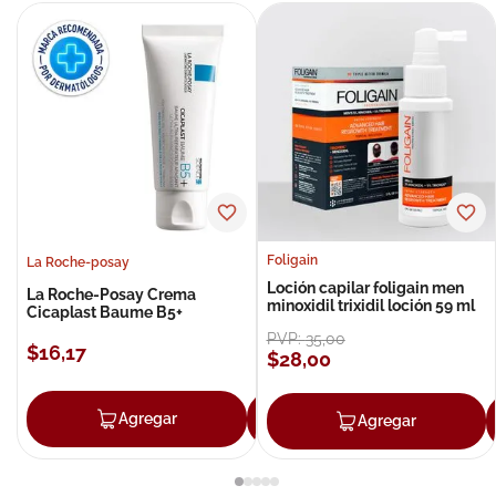
Foligain
La Roche-posay
Loción capilar foligain men
La Roche-Posay Crema
minoxidil trixidil loción 59 ml
Cicaplast Baume B5+
PVP:
35
,
00
$
16
,
17
$
28
,
00
Agregar
Agregar
Agregar