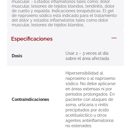
muscular. - Estados inflamatorios tales como: dolor 
8
.
roche posay
muscular, lesiones de tejidos blandos, tendinitis, dolor 
de cuello y espalda. Indicaciones terapéuticas. El gel 
9
.
nivea
de naproxeno sódico está indicado para el tratamiento 
del dolor y estados inflamatorios tales como dolor 
muscular, lesiones de tejidos blandos.
10
.
pañales
Especificaciones
Usar 2 – 3 veces al día
Dosis
sobre el área afectada.
Hipersensibilidad al
naproxeno o al naproxeno
sódico. No debe aplicarse
en áreas extensas ni por
períodos prolongados. En
Contraindicaciones
paciente con ataques de
asma, urticaria o rinitis
precipitados por ácido
acetilsalicílico u otros
agentes antiinflamatorios
no esteroides.