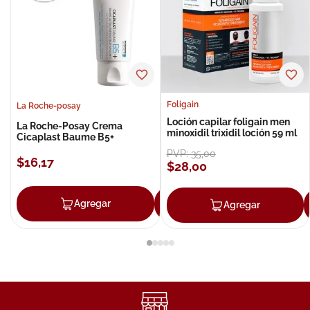
Foligain
La Roche-posay
Loción capilar foligain men
La Roche-Posay Crema
minoxidil trixidil loción 59 ml
Cicaplast Baume B5+
PVP:
35
,
00
$
16
,
17
$
28
,
00
Agregar
Agregar
Agregar