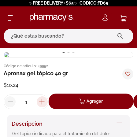
✨FREE DELIVERY +$65✨| CODIGO:FD65
¿Qué estas buscando?
términos más buscados
Código de artículo
:
49952
1
.
eucerin
Apronax gel tópico 40 gr
2
.
protector solar
$
10
,
24
3
.
bioderma
4
.
pilexil
Agregar
5
.
cerave
6
.
degraler
Descripción
7
.
isdin
Gel tópico indicado para el tratamiento del dolor 