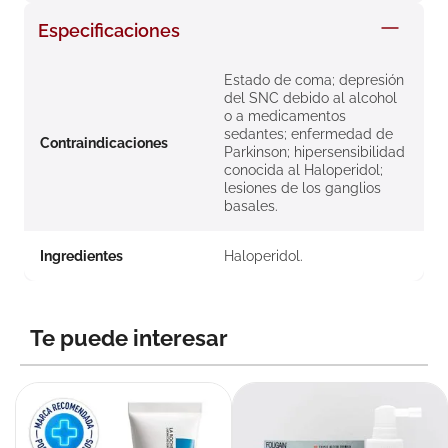
8
.
roche posay
Especificaciones
9
.
isdin
Estado de coma; depresión
10
.
neumoflux
del SNC debido al alcohol
o a medicamentos
sedantes; enfermedad de
Contraindicaciones
Parkinson; hipersensibilidad
conocida al Haloperidol;
lesiones de los ganglios
basales.
Ingredientes
Haloperidol.
Te puede interesar