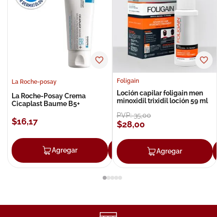
Foligain
La Roche-posay
Loción capilar foligain men
La Roche-Posay Crema
minoxidil trixidil loción 59 ml
Cicaplast Baume B5+
PVP:
35
,
00
$
16
,
17
$
28
,
00
Agregar
Agregar
Agregar