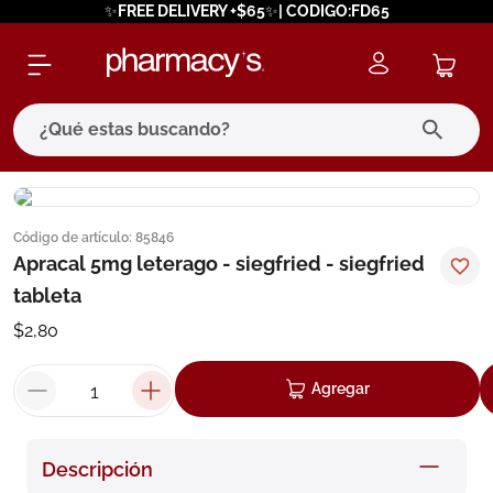
✨FREE DELIVERY +$65✨| CODIGO:FD65
¿Qué estas buscando?
términos más buscados
Código de artículo
:
85846
1
.
eucerin
Apracal 5mg leterago - siegfried - siegfried
2
.
protector solar
tableta
3
.
bioderma
$
2
,
80
4
.
pilexil
Agregar
5
.
cerave
6
.
degraler
Descripción
7
.
megacistin