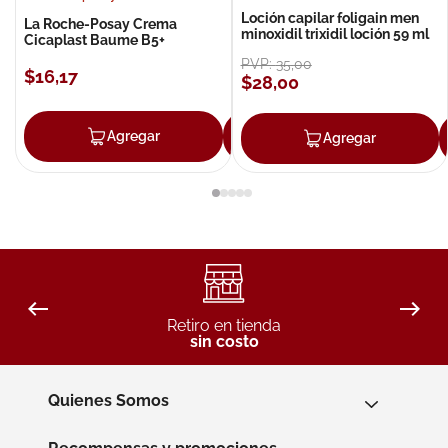
Loción capilar foligain men
La Roche-Posay Crema
minoxidil trixidil loción 59 ml
Cicaplast Baume B5+
PVP:
35
,
00
$
16
,
17
$
28
,
00
Agregar
Agregar
Agregar
Retiro en tienda
sin costo
Quienes Somos