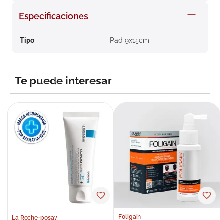
8
.
roche posay
Especificaciones
9
.
megacistin
Tipo
Pad 9x15cm
10
.
pañales
Te puede interesar
Foligain
La Roche-posay