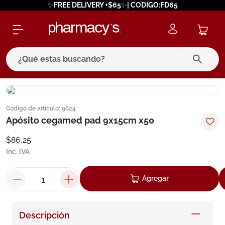
✨FREE DELIVERY +$65✨| CODIGO:FD65
¿Qué estas buscando?
términos más buscados
Código de artículo
:
9624
1
.
eucerin
Apósito cegamed pad 9x15cm x50
2
.
protector solar
$
86
,
25
3
.
bioderma
Inc. IVA
4
.
pilexil
Agregar
5
.
cerave
6
.
degraler
Descripción
7
.
isdin