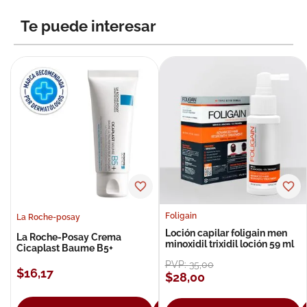
8
.
roche posay
Te puede interesar
9
.
megacistin
10
.
pañales
Foligain
La Roche-posay
Loción capilar foligain men
La Roche-Posay Crema
minoxidil trixidil loción 59 ml
Cicaplast Baume B5+
PVP:
35
,
00
$
16
,
17
$
28
,
00