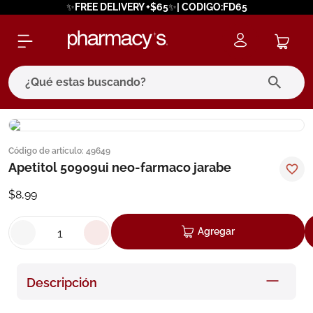
✨FREE DELIVERY +$65✨| CODIGO:FD65
¿Qué estas buscando?
términos más buscados
Código de artículo
:
49649
1
.
eucerin
Apetitol 50909ui neo-farmaco jarabe
2
.
protector solar
$
8
,
99
3
.
bioderma
4
.
pilexil
Agregar
5
.
cerave
6
.
degraler
Descripción
7
.
isdin