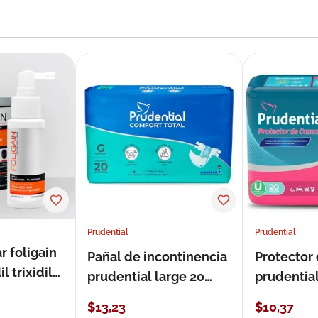
Prudential
Prudential
r foligain
Pañal de incontinencia
Protector
 trixidil
prudential large 20
prudentia
unidades
$
13
,
23
$
10
,
37