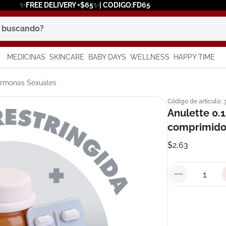
✨FREE DELIVERY +$65✨| CODIGO:FD65
scando?
MEDICINAS
SKINCARE
BABY DAYS
WELLNESS
HAPPY TIME
os más buscados
Hormonas Sexuales
Código de artículo
:
 solar
Anulette 0.
comprimido
a
$
2
,
63
say