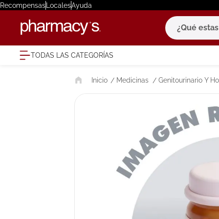
Recompensas
Locales
Ayuda
¿Qué estas bu
TODAS LAS CATEGORÍAS
términ
Medicinas
Genitourinario Y 
1
.
eucerin
2
.
protector
3
.
pilexil
4
.
bioderm
5
.
cerave
6
.
degraler
7
.
isdin
8
.
roche po
9
.
pañales