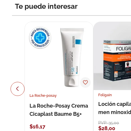
Te puede interesar
Foligain
La Roche-posay
Loción capila
La Roche-Posay Crema
men minoxidil
Cicaplast Baume B5+
loción 59 ml
PVP:
35
,
00
$
16
,
17
$
28
,
00