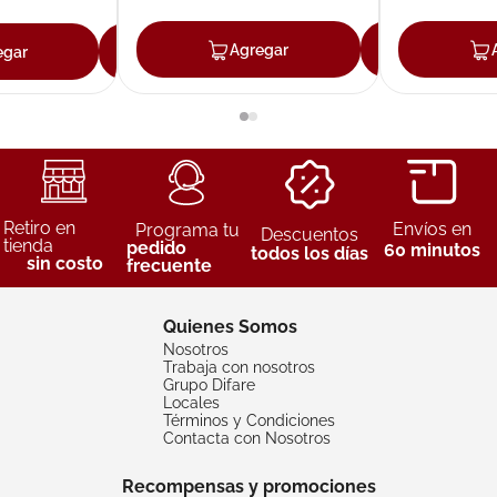
Agregar
Agreg
egar
Agregar
Retiro en
Envíos en
Programa tu
Descuentos
tienda
pedido
60 minutos
todos los días
sin costo
frecuente
Quienes Somos
Nosotros
Trabaja con nosotros
Grupo Difare
Locales
Términos y Condiciones
Contacta con Nosotros
Recompensas y promociones