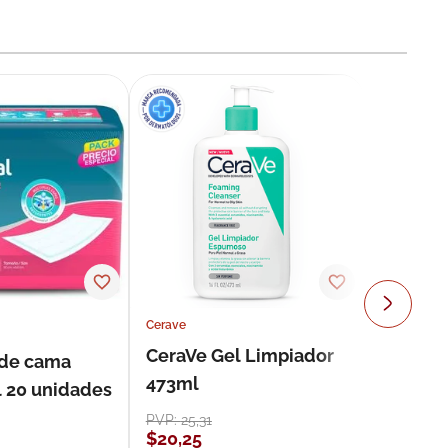
Cerave
CeraVe Gel Limpiador
 de cama
473ml
l 20 unidades
PVP:
25
,
31
$
20
,
25