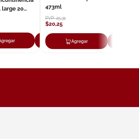
473ml
 large 20
PVP:
25
,
31
$
20
,
25
ar
Agregar
Agregar
Agregar
Ag