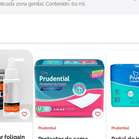
licada zona genital. Contenido: 60 ml.
Prudential
Prudential
r foligain
Protector de cama
Pañal de 