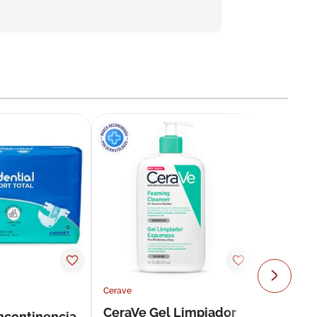
Cerave
CeraVe Gel Limpiador
incontinencia