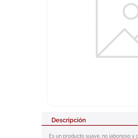
10
.
pañales
Descripción
Es un producto suave, no jabonoso y de 