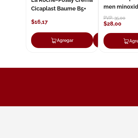
men minoxidil
Cicaplast Baume B5+
loción 59 ml
PVP:
35
,
00
$
16
,
17
$
28
,
00
Agregar
Agregar
Agr