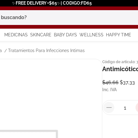
✨FREE DELIVERY +$65✨| CODIGO:FD65
scando?
MEDICINAS
SKINCARE
BABY DAYS
WELLNESS
HAPPY TIME
os más buscados
a
Tratamientos Para Infecciones Intimas
Código de artículo
:
 solar
Antimicótico
a
$
46
,
66
$
37
,
33
Inc. IVA
say