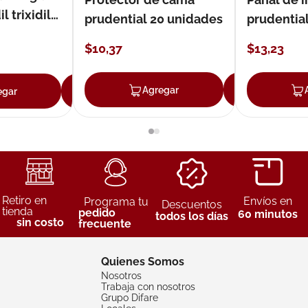
 trixidil
prudential 20 unidades
prudential
unidades
$
10
,
37
$
13
,
23
Agregar
Agreg
egar
Agregar
Retiro en
Envíos en
Programa tu
Descuentos
tienda
pedido
60 minutos
todos los días
sin costo
frecuente
Quienes Somos
Nosotros
Trabaja con nosotros
Grupo Difare