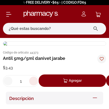
✨FREE DELIVERY +$65✨| CODIGO:FD65
¿Qué estas buscando?
términos más buscados
Código de artículo
:
44373
1
.
eucerin
Antil 5mg/5ml danivet jarabe
2
.
protector solar
$
3
,
43
3
.
pilexil
4
.
bioderma
Agregar
5
.
cerave
6
.
megacistin
Descripción
7
.
degraler