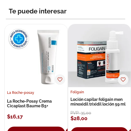
8
.
roche posay
Te puede interesar
9
.
isdin
10
.
neumoflux
Foligain
La Roche-posay
Loción capilar foligain men
La Roche-Posay Crema
minoxidil trixidil loción 59 ml
Cicaplast Baume B5+
PVP:
35
,
00
$
16
,
17
$
28
,
00