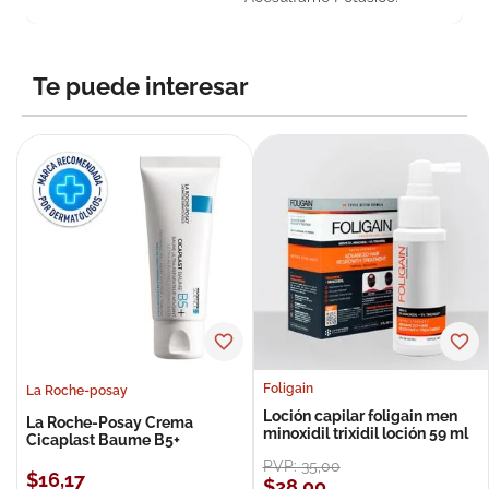
Te puede interesar
Foligain
La Roche-posay
Loción capilar foligain men
La Roche-Posay Crema
minoxidil trixidil loción 59 ml
Cicaplast Baume B5+
PVP:
35
,
00
$
16
,
17
$
28
,
00