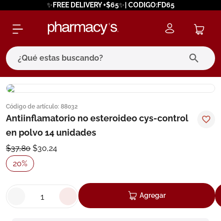
✨FREE DELIVERY +$65✨| CODIGO:FD65
¿Qué estas buscando?
términos más buscados
Código de artículo
:
88032
1
.
eucerin
Antiinflamatorio no esteroideo cys-control
2
.
protector solar
en polvo 14 unidades
3
.
bioderma
$
37
,
80
$
30
,
24
4
.
pilexil
20
%
5
.
cerave
6
.
degraler
Agregar
7
.
isdin