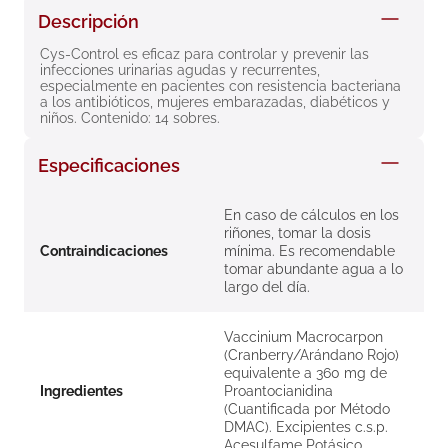
8
.
roche posay
Descripción
9
.
megacistin
Cys-Control es eficaz para controlar y prevenir las 
infecciones urinarias agudas y recurrentes, 
especialmente en pacientes con resistencia bacteriana 
10
.
pañales
a los antibióticos, mujeres embarazadas, diabéticos y 
niños. Contenido: 14 sobres.
Especificaciones
En caso de cálculos en los
riñones, tomar la dosis
Contraindicaciones
mínima. Es recomendable
tomar abundante agua a lo
largo del día.
Vaccinium Macrocarpon
(Cranberry/Arándano Rojo)
equivalente a 360 mg de
Ingredientes
Proantocianidina
(Cuantificada por Método
DMAC). Excipientes c.s.p.
Acesulfame Potásico.