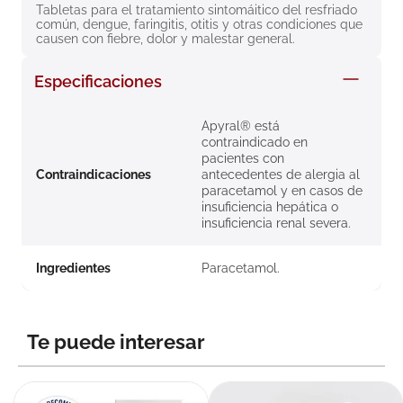
Tabletas para el tratamiento sintomáitico del resfriado 
8
.
roche posay
común, dengue, faringitis, otitis y otras condiciones que 
causen con fiebre, dolor y malestar general.
9
.
nivea
10
.
pañales
Especificaciones
Apyral® está
contraindicado en
pacientes con
Contraindicaciones
antecedentes de alergia al
paracetamol y en casos de
insuficiencia hepática o
insuficiencia renal severa.
Ingredientes
Paracetamol.
Te puede interesar