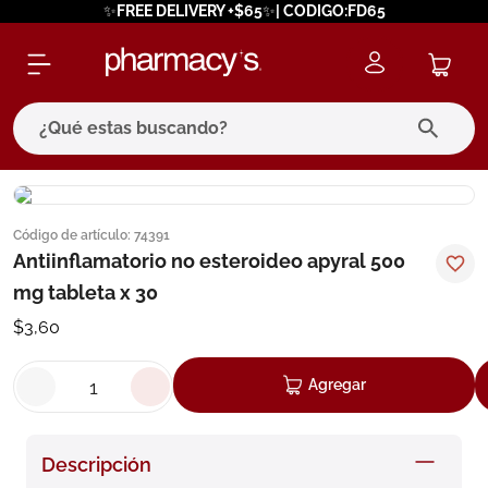
✨FREE DELIVERY +$65✨| CODIGO:FD65
¿Qué estas buscando?
términos más buscados
Código de artículo
:
74391
1
.
eucerin
Antiinflamatorio no esteroideo apyral 500
2
.
protector solar
mg tableta x 30
3
.
bioderma
$
3
,
60
4
.
pilexil
Agregar
5
.
cerave
6
.
degraler
Descripción
7
.
isdin