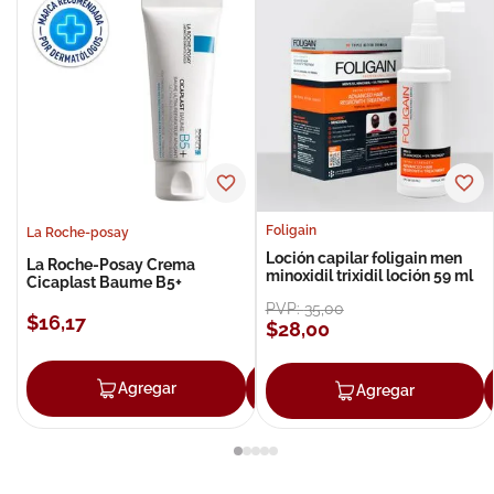
Foligain
La Roche-posay
Loción capilar foligain men
La Roche-Posay Crema
minoxidil trixidil loción 59 ml
Cicaplast Baume B5+
PVP:
35
,
00
$
16
,
17
$
28
,
00
Agregar
Agregar
Agregar